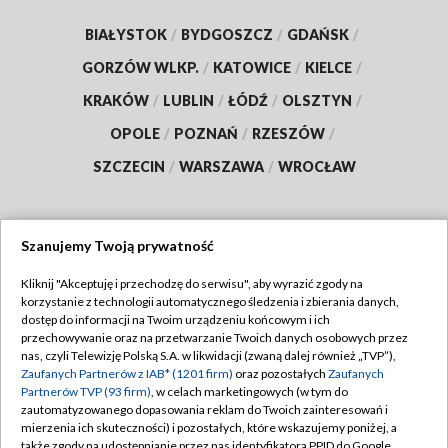
BIAŁYSTOK
/
BYDGOSZCZ
/
GDAŃSK
/
GORZÓW WLKP.
/
KATOWICE
/
KIELCE
/
KRAKÓW
/
LUBLIN
/
ŁÓDŹ
/
OLSZTYN
/
OPOLE
/
POZNAŃ
/
RZESZÓW
/
SZCZECIN
/
WARSZAWA
/
WROCŁAW
Szanujemy Twoją prywatność
Dołącz do nas:
Kliknij "Akceptuję i przechodzę do serwisu", aby wyrazić zgody na
korzystanie z technologii automatycznego śledzenia i zbierania danych,
TVP
dostęp do informacji na Twoim urządzeniu końcowym i ich
Abonament TVP
przechowywanie oraz na przetwarzanie Twoich danych osobowych przez
Regulamin TVP
nas, czyli Telewizję Polską S.A. w likwidacji (zwaną dalej również „TVP”),
Emisja w TVP
Polityka prywatności
Zaufanych Partnerów z IAB* (1201 firm)
oraz pozostałych
Zaufanych
Partnerów TVP (93 firm)
, w celach marketingowych (w tym do
Centrum informacji TVP
Moje zgody
zautomatyzowanego dopasowania reklam do Twoich zainteresowań i
mierzenia ich skuteczności) i pozostałych, które wskazujemy poniżej, a
Naziemna Telewizja Cyfrowa
Pomoc
także zgody na udostępnianie przez nas identyfikatora PPID do Google.