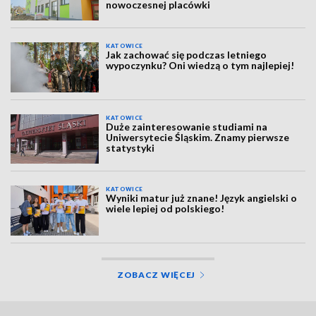
nowoczesnej placówki
KATOWICE
Jak zachować się podczas letniego
wypoczynku? Oni wiedzą o tym najlepiej!
KATOWICE
Duże zainteresowanie studiami na
Uniwersytecie Śląskim. Znamy pierwsze
statystyki
KATOWICE
Wyniki matur już znane! Język angielski o
wiele lepiej od polskiego!
ZOBACZ WIĘCEJ