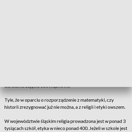
ZOBACZ CAŁE WYDANIE
AKTUALNOŚCI, 2.01.2020, GODZ.
18.30
Apel arcybiskupa Wiktora Skworca trafił już do
Ministerstwa Edukacji Narodowej. W odpowiedzi czytamy:
„Nauka religii, etyki jest organizowana w ramach planu zajęć
szkolnych, więc po wyrażeniu życzenia przez rodziców są to
dla ucznia zajęcia obowiązkowe.”
Tyle, że w oparciu o rozporządzenie z matematyki, czy
historii zrezygnować już nie można, a z religii i etyki owszem.
W województwie śląskim religia prowadzona jest w ponad 3
tysiącach szkół, etyka w nieco ponad 400. Jeżeli w szkole jest