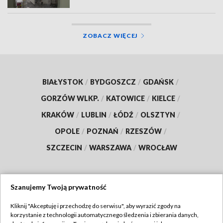
ZOBACZ WIĘCEJ
BIAŁYSTOK
/
BYDGOSZCZ
/
GDAŃSK
/
GORZÓW WLKP.
/
KATOWICE
/
KIELCE
/
KRAKÓW
/
LUBLIN
/
ŁÓDŹ
/
OLSZTYN
/
OPOLE
/
POZNAŃ
/
RZESZÓW
/
SZCZECIN
/
WARSZAWA
/
WROCŁAW
Szanujemy Twoją prywatność
Dołącz do nas:
Kliknij "Akceptuję i przechodzę do serwisu", aby wyrazić zgody na
korzystanie z technologii automatycznego śledzenia i zbierania danych,
TVP