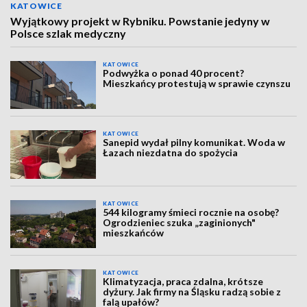
KATOWICE
Wyjątkowy projekt w Rybniku. Powstanie jedyny w
Polsce szlak medyczny
KATOWICE
Podwyżka o ponad 40 procent?
Mieszkańcy protestują w sprawie czynszu
KATOWICE
Sanepid wydał pilny komunikat. Woda w
Łazach niezdatna do spożycia
KATOWICE
544 kilogramy śmieci rocznie na osobę?
Ogrodzieniec szuka „zaginionych"
mieszkańców
KATOWICE
Klimatyzacja, praca zdalna, krótsze
dyżury. Jak firmy na Śląsku radzą sobie z
falą upałów?