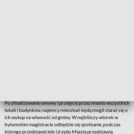
prywatnemu właścicielowi mieszkań.
Chodzi o 101 mieszkań i trzy budynki, których ostatnim
właścicielem była spółka Arrada. Po jej upadłości w 2015
roku mieszkaniami zarządzał syndyk, który ogłosił przetarg
na ich sprzedaż. Kupiła je za 5 mln zł osoba prywatna, jednak
do 30 dni po podpisaniu przez nowego inwestora umowy
gmina ma prawo pierwokupu, z którego zamierza skorzystać.
W piątek zagwarantowano środki na ten cel.
Prawo pierwokupu zostało przyznane samorządom Bytomia
i Piekar Śląskich przez radę wierzycieli upadłej spółki na
wniosek prezydentów obu miast.
Po sfinalizowaniu umowy i przejęciu przez miasto wszystkich
lokali i budynków, najemcy mieszkań będą mogli starać się o
ich wykup na własność od gminy. W najbliższy wtorek w
bytomskim magistracie odbędzie się spotkanie, podczas
którego przedstawiciele Urzędu Miasta przedstawią