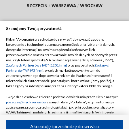
SZCZECIN
/
WARSZAWA
/
WROCŁAW
Szanujemy Twoją prywatność
Dołącz do nas:
Kliknij "Akceptuję i przechodzę do serwisu", aby wyrazić zgody na
korzystanie z technologii automatycznego śledzenia i zbierania danych,
TVP
dostęp do informacji na Twoim urządzeniu końcowym i ich
Abonament TVP
przechowywanie oraz na przetwarzanie Twoich danych osobowych przez
Regulamin TVP
nas, czyli Telewizję Polską S.A. w likwidacji (zwaną dalej również „TVP”),
Emisja w TVP
Polityka prywatności
Zaufanych Partnerów z IAB* (1201 firm)
oraz pozostałych
Zaufanych
Partnerów TVP (93 firm)
, w celach marketingowych (w tym do
Centrum informacji TVP
Moje zgody
zautomatyzowanego dopasowania reklam do Twoich zainteresowań i
mierzenia ich skuteczności) i pozostałych, które wskazujemy poniżej, a
Naziemna Telewizja Cyfrowa
Pomoc
także zgody na udostępnianie przez nas identyfikatora PPID do Google.
Sklep TVP
Biuro reklamy
Twoje dane osobowe zbierane podczas odwiedzania przez Ciebie naszych
Rada Programowa
Kontakt
poszczególnych serwisów
zwanych dalej „Portalem”, w tym informacje
zapisywane za pomocą technologii takich jak: pliki cookie, sygnalizatory
System NOS
WWW lub innych podobnych technologii umożliwiających świadczenie
dopasowanych i bezpiecznych usług, personalizację treści oraz reklam,
Informacje o nadawcy
Kanały
udostępnianie funkcji mediów społecznościowych oraz analizowanie
Akceptuję i przechodzę do serwisu
ruchu w Internecie.
Program dla prasy