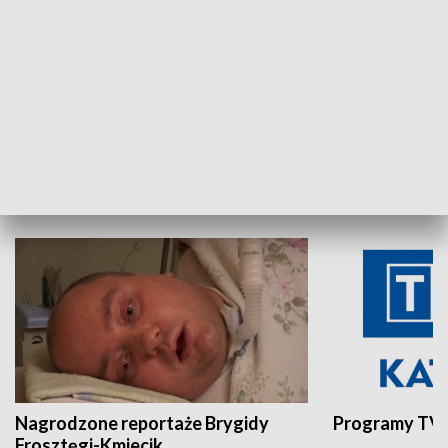
Aktualności sprzed lat
Z historią w tl
INNE
Nagrodzone reportaże Brygidy
Programy TVP
Frosztęgi-Kmiecik