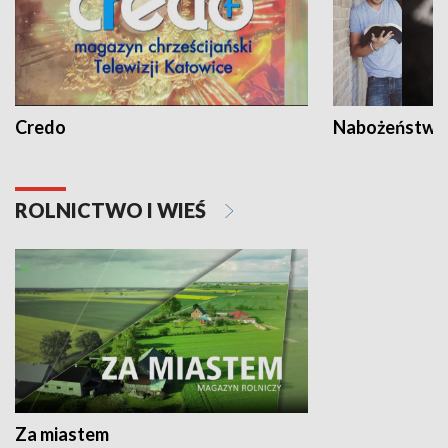
Credo
Nabożeństwa 
ROLNICTWO I WIEŚ
Za miastem