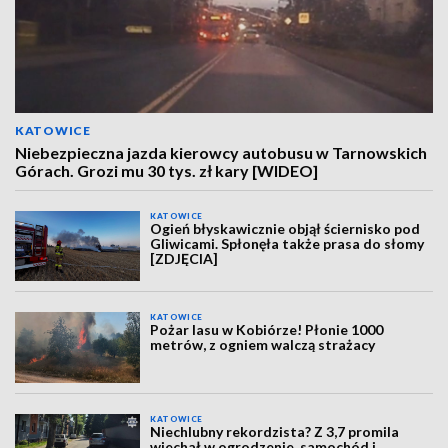
KATOWICE
Niebezpieczna jazda kierowcy autobusu w Tarnowskich
Górach. Grozi mu 30 tys. zł kary [WIDEO]
KATOWICE
Ogień błyskawicznie objął ściernisko pod
Gliwicami. Spłonęła także prasa do słomy
[ZDJĘCIA]
KATOWICE
Pożar lasu w Kobiórze! Płonie 1000
metrów, z ogniem walczą strażacy
KATOWICE
Niechlubny rekordzista? Z 3,7 promila
wjechał w ogrodzenie, samochód i