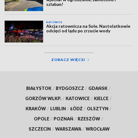
szlaban!
KATOWICE
Akcja ratownicza na Sole. Nastolatkowie
odcięci od lądu po zrzucie wody
ZOBACZ WIĘCEJ
BIAŁYSTOK
/
BYDGOSZCZ
/
GDAŃSK
/
GORZÓW WLKP.
/
KATOWICE
/
KIELCE
/
KRAKÓW
/
LUBLIN
/
ŁÓDŹ
/
OLSZTYN
/
OPOLE
/
POZNAŃ
/
RZESZÓW
/
SZCZECIN
/
WARSZAWA
/
WROCŁAW