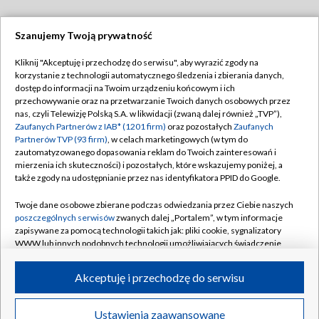
Szanujemy Twoją prywatność
Dołącz do nas:
Kliknij "Akceptuję i przechodzę do serwisu", aby wyrazić zgody na
korzystanie z technologii automatycznego śledzenia i zbierania danych,
TVP
dostęp do informacji na Twoim urządzeniu końcowym i ich
Abonament TVP
przechowywanie oraz na przetwarzanie Twoich danych osobowych przez
Regulamin TVP
nas, czyli Telewizję Polską S.A. w likwidacji (zwaną dalej również „TVP”),
Emisja w TVP
Polityka prywatności
Zaufanych Partnerów z IAB* (1201 firm)
oraz pozostałych
Zaufanych
Partnerów TVP (93 firm)
, w celach marketingowych (w tym do
Centrum informacji TVP
Moje zgody
zautomatyzowanego dopasowania reklam do Twoich zainteresowań i
mierzenia ich skuteczności) i pozostałych, które wskazujemy poniżej, a
Naziemna Telewizja Cyfrowa
Pomoc
także zgody na udostępnianie przez nas identyfikatora PPID do Google.
Sklep TVP
Biuro reklamy
Twoje dane osobowe zbierane podczas odwiedzania przez Ciebie naszych
Rada Programowa
Kontakt
poszczególnych serwisów
zwanych dalej „Portalem”, w tym informacje
zapisywane za pomocą technologii takich jak: pliki cookie, sygnalizatory
System NOS
WWW lub innych podobnych technologii umożliwiających świadczenie
dopasowanych i bezpiecznych usług, personalizację treści oraz reklam,
Informacje o nadawcy
Kanały
udostępnianie funkcji mediów społecznościowych oraz analizowanie
Akceptuję i przechodzę do serwisu
ruchu w Internecie.
Program dla prasy
©2026 Telewizja Polska S.A. w likwidacji
Biuro Reklamy
Twoje dane osobowe zbierane podczas odwiedzania przez Ciebie
Ustawienia zaawansowane