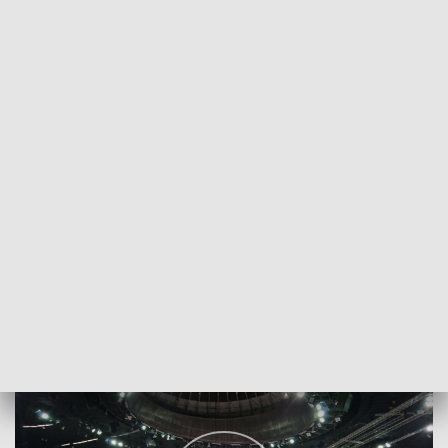
POWRÓT DO
KATOWICE
TVP REGIONY
Turniej Puchar Świata florecistek
2020-01-10
Danuta Drabik-Martowicz