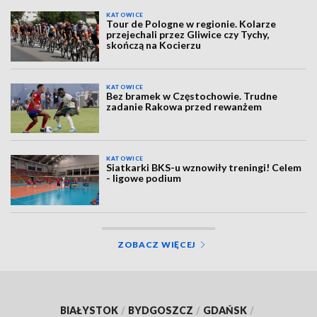
KATOWICE
Tour de Pologne w regionie. Kolarze
przejechali przez Gliwice czy Tychy,
skończą na Kocierzu
KATOWICE
Bez bramek w Częstochowie. Trudne
zadanie Rakowa przed rewanżem
KATOWICE
Siatkarki BKS-u wznowiły treningi! Celem
- ligowe podium
ZOBACZ WIĘCEJ
BIAŁYSTOK
/
BYDGOSZCZ
/
GDAŃSK
/