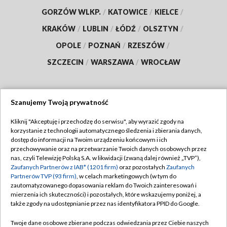
GORZÓW WLKP.
/
KATOWICE
/
KIELCE
/
KRAKÓW
/
LUBLIN
/
ŁÓDŹ
/
OLSZTYN
/
OPOLE
/
POZNAŃ
/
RZESZÓW
/
SZCZECIN
/
WARSZAWA
/
WROCŁAW
Szanujemy Twoją prywatność
Dołącz do nas:
Kliknij "Akceptuję i przechodzę do serwisu", aby wyrazić zgody na
korzystanie z technologii automatycznego śledzenia i zbierania danych,
TVP
dostęp do informacji na Twoim urządzeniu końcowym i ich
Abonament TVP
przechowywanie oraz na przetwarzanie Twoich danych osobowych przez
Regulamin TVP
nas, czyli Telewizję Polską S.A. w likwidacji (zwaną dalej również „TVP”),
Emisja w TVP
Polityka prywatności
Zaufanych Partnerów z IAB* (1201 firm)
oraz pozostałych
Zaufanych
Partnerów TVP (93 firm)
, w celach marketingowych (w tym do
Centrum informacji TVP
Moje zgody
zautomatyzowanego dopasowania reklam do Twoich zainteresowań i
mierzenia ich skuteczności) i pozostałych, które wskazujemy poniżej, a
Naziemna Telewizja Cyfrowa
Pomoc
także zgody na udostępnianie przez nas identyfikatora PPID do Google.
Sklep TVP
Biuro reklamy
Twoje dane osobowe zbierane podczas odwiedzania przez Ciebie naszych