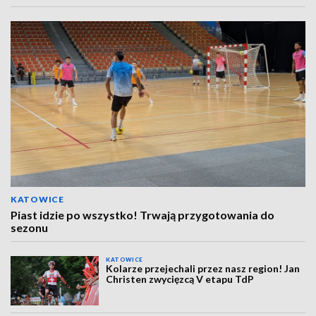
KATOWICE
Piast idzie po wszystko! Trwają przygotowania do
sezonu
KATOWICE
Kolarze przejechali przez nasz region! Jan
Christen zwycięzcą V etapu TdP