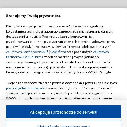
Szanujemy Twoją prywatność
Dołącz do nas:
Kliknij "Akceptuję i przechodzę do serwisu", aby wyrazić zgody na
korzystanie z technologii automatycznego śledzenia i zbierania danych,
TVP
dostęp do informacji na Twoim urządzeniu końcowym i ich
Abonament TVP
przechowywanie oraz na przetwarzanie Twoich danych osobowych przez
Regulamin TVP
nas, czyli Telewizję Polską S.A. w likwidacji (zwaną dalej również „TVP”),
Emisja w TVP
Polityka prywatności
Zaufanych Partnerów z IAB* (1201 firm)
oraz pozostałych
Zaufanych
Partnerów TVP (93 firm)
, w celach marketingowych (w tym do
Centrum informacji TVP
Moje zgody
zautomatyzowanego dopasowania reklam do Twoich zainteresowań i
mierzenia ich skuteczności) i pozostałych, które wskazujemy poniżej, a
Naziemna Telewizja Cyfrowa
Pomoc
także zgody na udostępnianie przez nas identyfikatora PPID do Google.
Sklep TVP
Biuro reklamy
Twoje dane osobowe zbierane podczas odwiedzania przez Ciebie naszych
Rada Programowa
Kontakt
poszczególnych serwisów
zwanych dalej „Portalem”, w tym informacje
zapisywane za pomocą technologii takich jak: pliki cookie, sygnalizatory
System NOS
WWW lub innych podobnych technologii umożliwiających świadczenie
dopasowanych i bezpiecznych usług, personalizację treści oraz reklam,
Informacje o nadawcy
Kanały
udostępnianie funkcji mediów społecznościowych oraz analizowanie
Akceptuję i przechodzę do serwisu
ruchu w Internecie.
Program dla prasy
©2026 Telewizja Polska S.A. w likwidacji
Biuro Reklamy
Twoje dane osobowe zbierane podczas odwiedzania przez Ciebie
Ustawienia zaawansowane