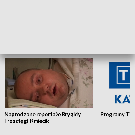
Aktualności sprzed lat
Z historią w tl
INNE
Nagrodzone reportaże Brygidy
Programy TVP
Frosztęgi-Kmiecik