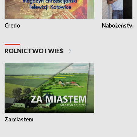
Credo
Nabożeństwa 
ROLNICTWO I WIEŚ
Za miastem