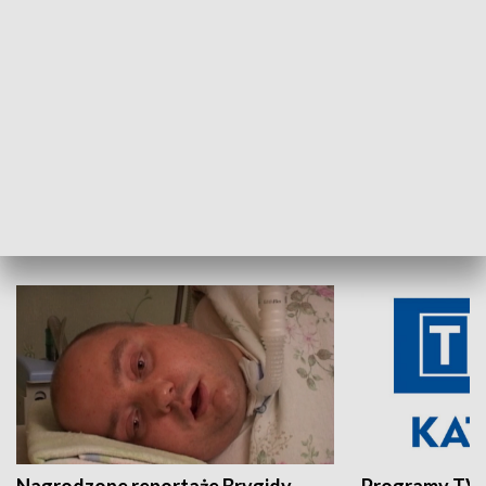
Aktualności sprzed lat
Z historią w tl
INNE