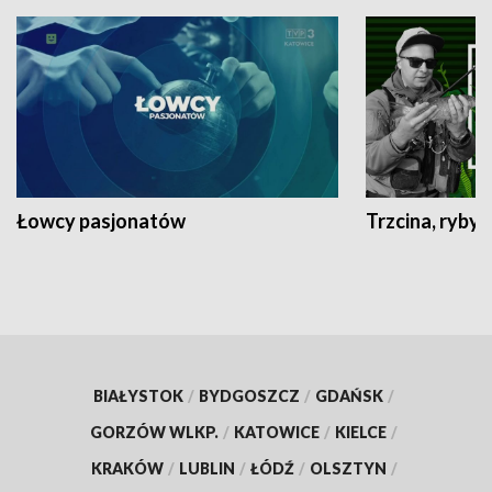
Łowcy pasjonatów
Trzcina, ryby 
BIAŁYSTOK
/
BYDGOSZCZ
/
GDAŃSK
/
GORZÓW WLKP.
/
KATOWICE
/
KIELCE
/
KRAKÓW
/
LUBLIN
/
ŁÓDŹ
/
OLSZTYN
/