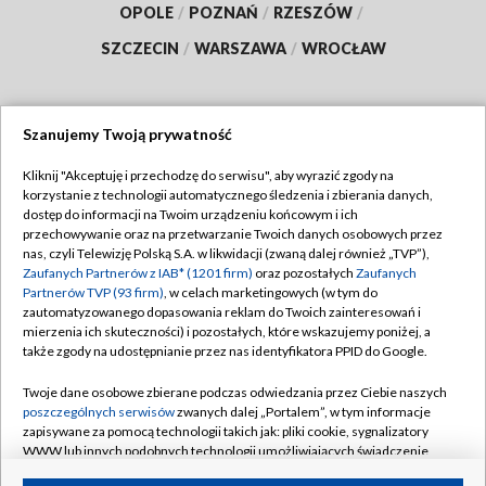
OPOLE
/
POZNAŃ
/
RZESZÓW
/
SZCZECIN
/
WARSZAWA
/
WROCŁAW
Szanujemy Twoją prywatność
Dołącz do nas:
Kliknij "Akceptuję i przechodzę do serwisu", aby wyrazić zgody na
korzystanie z technologii automatycznego śledzenia i zbierania danych,
TVP
dostęp do informacji na Twoim urządzeniu końcowym i ich
Abonament TVP
przechowywanie oraz na przetwarzanie Twoich danych osobowych przez
Regulamin TVP
nas, czyli Telewizję Polską S.A. w likwidacji (zwaną dalej również „TVP”),
Emisja w TVP
Polityka prywatności
Zaufanych Partnerów z IAB* (1201 firm)
oraz pozostałych
Zaufanych
Partnerów TVP (93 firm)
, w celach marketingowych (w tym do
Centrum informacji TVP
Moje zgody
zautomatyzowanego dopasowania reklam do Twoich zainteresowań i
mierzenia ich skuteczności) i pozostałych, które wskazujemy poniżej, a
Naziemna Telewizja Cyfrowa
Pomoc
także zgody na udostępnianie przez nas identyfikatora PPID do Google.
Sklep TVP
Biuro reklamy
Twoje dane osobowe zbierane podczas odwiedzania przez Ciebie naszych
Rada Programowa
Kontakt
poszczególnych serwisów
zwanych dalej „Portalem”, w tym informacje
zapisywane za pomocą technologii takich jak: pliki cookie, sygnalizatory
System NOS
WWW lub innych podobnych technologii umożliwiających świadczenie
dopasowanych i bezpiecznych usług, personalizację treści oraz reklam,
Informacje o nadawcy
Kanały