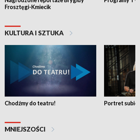
Nagrodzone reportaże Brygidy
Programy TVP
Frosztęgi-Kmiecik
KULTURA I SZTUKA
Chodźmy do teatru!
Portret subi
MNIEJSZOŚCI