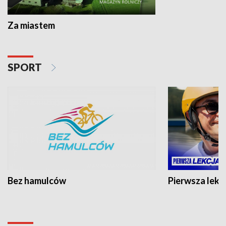
Za miastem
SPORT
Bez hamulców
Pierwsza lekc