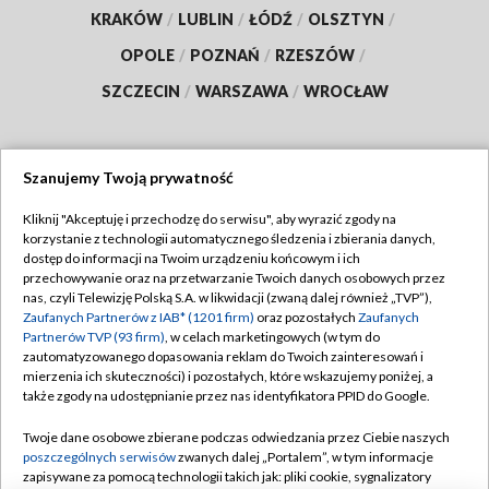
KRAKÓW
/
LUBLIN
/
ŁÓDŹ
/
OLSZTYN
/
OPOLE
/
POZNAŃ
/
RZESZÓW
/
SZCZECIN
/
WARSZAWA
/
WROCŁAW
Szanujemy Twoją prywatność
Dołącz do nas:
Kliknij "Akceptuję i przechodzę do serwisu", aby wyrazić zgody na
korzystanie z technologii automatycznego śledzenia i zbierania danych,
TVP
dostęp do informacji na Twoim urządzeniu końcowym i ich
Abonament TVP
przechowywanie oraz na przetwarzanie Twoich danych osobowych przez
Regulamin TVP
nas, czyli Telewizję Polską S.A. w likwidacji (zwaną dalej również „TVP”),
Emisja w TVP
Polityka prywatności
Zaufanych Partnerów z IAB* (1201 firm)
oraz pozostałych
Zaufanych
Partnerów TVP (93 firm)
, w celach marketingowych (w tym do
Centrum informacji TVP
Moje zgody
zautomatyzowanego dopasowania reklam do Twoich zainteresowań i
mierzenia ich skuteczności) i pozostałych, które wskazujemy poniżej, a
Naziemna Telewizja Cyfrowa
Pomoc
także zgody na udostępnianie przez nas identyfikatora PPID do Google.
Sklep TVP
Biuro reklamy
Twoje dane osobowe zbierane podczas odwiedzania przez Ciebie naszych
Rada Programowa
Kontakt
poszczególnych serwisów
zwanych dalej „Portalem”, w tym informacje
zapisywane za pomocą technologii takich jak: pliki cookie, sygnalizatory
System NOS