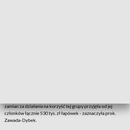
wiarygodności dokumentów i
przestępstw skarbowych
rzeczniczka Prokuratury Okręgowej w Katowicach
prok. Marta Zawada-Dybek
Jak uściśliła, skutkiem działań tej grupy było uszczuplenie
podatku od towarów i usług (VAT) w kwocie przekraczającej
1 mln zł oraz narażenia na uszczuplenia tego podatku w
wysokości blisko 1,4 mln zł.
- Prokurator ustalił, iż zatrzymana brała czynny udział w tej
zorganizowanej grupie przestępczej, udzielając jej członkom
istotnych wskazówek i informacji, powoływała się na
znajomości i wpływy w innych urzędach państwowych. W
zamian za działania na korzyść tej grupy przyjęła od jej
członków łącznie 530 tys. zł łapówek - zaznaczyła prok.
Zawada-Dybek.