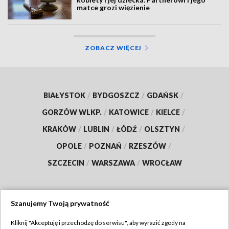
matce grozi więzienie
ZOBACZ WIĘCEJ
BIAŁYSTOK
/
BYDGOSZCZ
/
GDAŃSK
/
GORZÓW WLKP.
/
KATOWICE
/
KIELCE
/
KRAKÓW
/
LUBLIN
/
ŁÓDŹ
/
OLSZTYN
/
OPOLE
/
POZNAŃ
/
RZESZÓW
/
SZCZECIN
/
WARSZAWA
/
WROCŁAW
Szanujemy Twoją prywatność
Dołącz do nas:
Kliknij "Akceptuję i przechodzę do serwisu", aby wyrazić zgody na