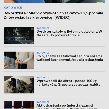
KATOWICE
Rekordzista? Miał 6 dożywotnich zakazów i 2,5 promila.
Znów wsiadł za kierownicę! [WIDEO]
KATOWICE
Dyrektor szkoły w Bytomiu odwołany. W
tle zarzuty prokuratorskie
KATOWICE
Po pijanemu zaatakował seniora nożem i
wałkami kuchennymi. Jest akt oskarżenia
KATOWICE
Wprowadzili do obrotu ponad 100 kg
narkotyków. Grupa przestępcza rozbita
KATOWICE
Akt oskarżenia po śmierci ciężarnej
kobiety i jej dziecka. Partnerowi i jego