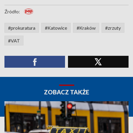
Źródło:
#prokuratura
#Katowice
#Kraków
#zrzuty
#VAT
ZOBACZ TAKŻE