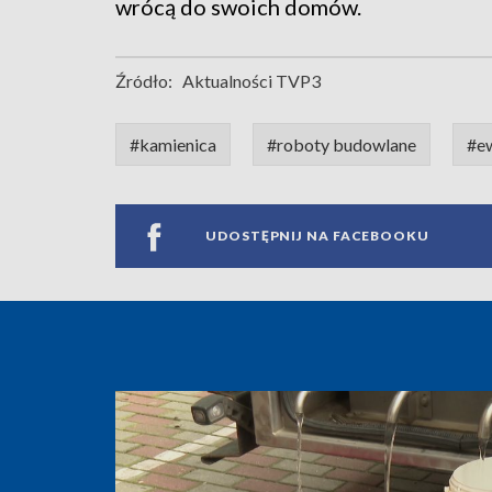
wrócą do swoich domów.
Źródło:
Aktualności TVP3
#kamienica
#roboty budowlane
#e
UDOSTĘPNIJ NA FACEBOOKU