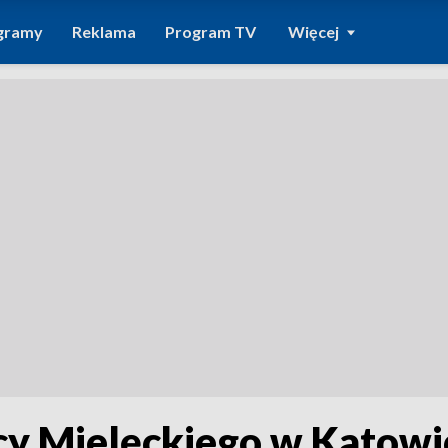
gramy
Reklama
Program TV
Więcej
cy Mielęckiego w Katowic