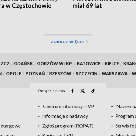
ra w Częstochowie
miał 69 lat
ZOBACZ WIĘCEJ
SZCZ
/
GDAŃSK
/
GORZÓW WLKP.
/
KATOWICE
/
KIELCE
/
KRA
N
/
OPOLE
/
POZNAŃ
/
RZESZÓW
/
SZCZECIN
/
WARSZAWA
/
W
Dołącz do nas:
Centrum informacji TVP
Naziemna
Informacje o nadawcy
Program d
zetargowe
Zgłoś program (ROPAT)
Serwis fo
wizyjna
Kariera w TVP
Merchandi