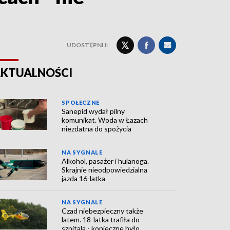
UDOSTĘPNIJ:
KTUALNOŚCI
SPOŁECZNE
Sanepid wydał pilny
komunikat. Woda w Łazach
niezdatna do spożycia
NA SYGNALE
Alkohol, pasażer i hulanoga.
Skrajnie nieodpowiedzialna
jazda 16-latka
NA SYGNALE
Czad niebezpieczny także
latem. 18-latka trafiła do
szpitala - konieczne było