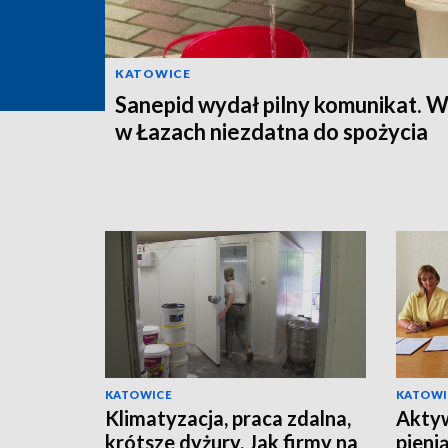
KATOWICE
Sanepid wydał pilny komunikat. 
w Łazach niezdatna do spożycia
KATOWICE
KATOWI
Klimatyzacja, praca zdalna,
Aktyw
krótsze dyżury. Jak firmy na
pieni