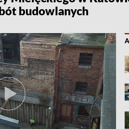
obót budowlanych
A