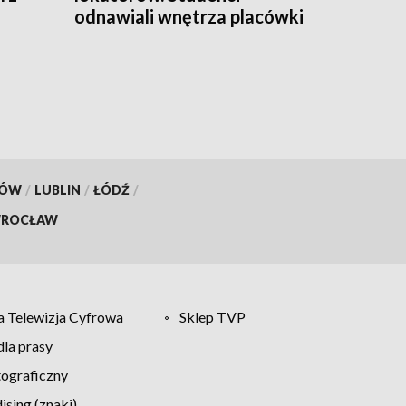
odnawiali wnętrza placówki
opiekuńczo-wychowawczej
KÓW
/
LUBLIN
/
ŁÓDŹ
/
ROCŁAW
 Telewizja Cyfrowa
Sklep TVP
la prasy
tograficzny
sing (znaki)