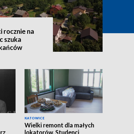
i rocznie na
c szuka
zkańców
KATOWICE
Wielki remont dla małych
rz
lokatorów. Studenci