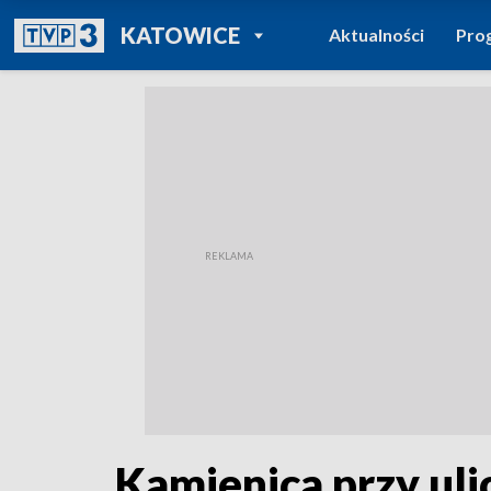
POWRÓT DO
KATOWICE
Aktualności
Pro
TVP REGIONY
Kamienica przy uli