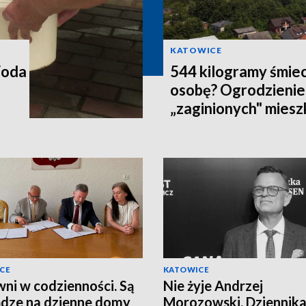
KATOWICE
Woda
544 kilogramy śmiec
osobę? Ogrodzienie
„zaginionych" mies
CE
KATOWICE
ni w codzienności. Są
Nie żyje Andrzej
ądze na dzienne domy
Morozowski. Dziennika