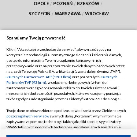
OPOLE
/
POZNAŃ
/
RZESZÓW
/
SZCZECIN
/
WARSZAWA
/
WROCŁAW
Szanujemy Twoją prywatność
Dołącz do nas:
Kliknij "Akceptuję i przechodzę do serwisu", aby wyrazić zgody na
korzystanie z technologii automatycznego śledzenia i zbierania danych,
TVP
dostęp do informacji na Twoim urządzeniu końcowym i ich
Abonament TVP
przechowywanie oraz na przetwarzanie Twoich danych osobowych przez
Regulamin TVP
nas, czyli Telewizję Polską S.A. w likwidacji (zwaną dalej również „TVP”),
Emisja w TVP
Polityka prywatności
Zaufanych Partnerów z IAB* (1201 firm)
oraz pozostałych
Zaufanych
Partnerów TVP (93 firm)
, w celach marketingowych (w tym do
Centrum informacji TVP
Moje zgody
zautomatyzowanego dopasowania reklam do Twoich zainteresowań i
mierzenia ich skuteczności) i pozostałych, które wskazujemy poniżej, a
Naziemna Telewizja Cyfrowa
Pomoc
także zgody na udostępnianie przez nas identyfikatora PPID do Google.
Sklep TVP
Biuro reklamy
Twoje dane osobowe zbierane podczas odwiedzania przez Ciebie naszych
Rada Programowa
Kontakt
poszczególnych serwisów
zwanych dalej „Portalem”, w tym informacje
zapisywane za pomocą technologii takich jak: pliki cookie, sygnalizatory
System NOS
WWW lub innych podobnych technologii umożliwiających świadczenie
dopasowanych i bezpiecznych usług, personalizację treści oraz reklam,
Informacje o nadawcy
Kanały