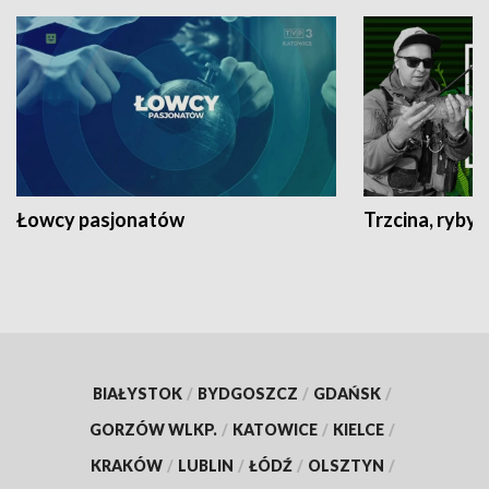
Łowcy pasjonatów
Trzcina, ryby 
BIAŁYSTOK
/
BYDGOSZCZ
/
GDAŃSK
/
GORZÓW WLKP.
/
KATOWICE
/
KIELCE
/
KRAKÓW
/
LUBLIN
/
ŁÓDŹ
/
OLSZTYN
/