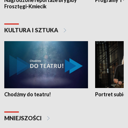
Nagrodzone reportaże Brygidy
Programy TVP
Frosztęgi-Kmiecik
KULTURA I SZTUKA
Chodźmy do teatru!
Portret subi
MNIEJSZOŚCI