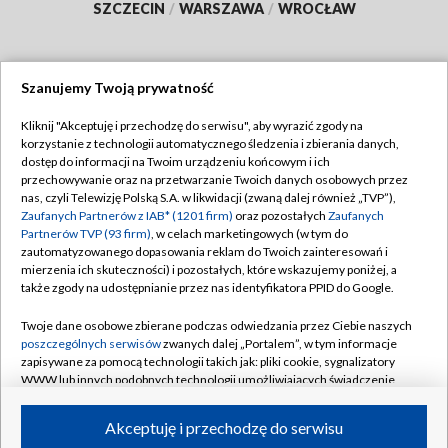
SZCZECIN
/
WARSZAWA
/
WROCŁAW
Szanujemy Twoją prywatność
Dołącz do nas:
Kliknij "Akceptuję i przechodzę do serwisu", aby wyrazić zgody na
korzystanie z technologii automatycznego śledzenia i zbierania danych,
TVP
dostęp do informacji na Twoim urządzeniu końcowym i ich
Abonament TVP
przechowywanie oraz na przetwarzanie Twoich danych osobowych przez
Regulamin TVP
nas, czyli Telewizję Polską S.A. w likwidacji (zwaną dalej również „TVP”),
Emisja w TVP
Polityka prywatności
Zaufanych Partnerów z IAB* (1201 firm)
oraz pozostałych
Zaufanych
Partnerów TVP (93 firm)
, w celach marketingowych (w tym do
Centrum informacji TVP
Moje zgody
zautomatyzowanego dopasowania reklam do Twoich zainteresowań i
mierzenia ich skuteczności) i pozostałych, które wskazujemy poniżej, a
Naziemna Telewizja Cyfrowa
Pomoc
także zgody na udostępnianie przez nas identyfikatora PPID do Google.
Sklep TVP
Biuro reklamy
Twoje dane osobowe zbierane podczas odwiedzania przez Ciebie naszych
Rada Programowa
Kontakt
poszczególnych serwisów
zwanych dalej „Portalem”, w tym informacje
zapisywane za pomocą technologii takich jak: pliki cookie, sygnalizatory
System NOS
WWW lub innych podobnych technologii umożliwiających świadczenie
dopasowanych i bezpiecznych usług, personalizację treści oraz reklam,
Informacje o nadawcy
Kanały
udostępnianie funkcji mediów społecznościowych oraz analizowanie
Akceptuję i przechodzę do serwisu
ruchu w Internecie.
Program dla prasy