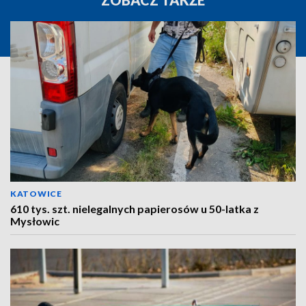
ZOBACZ TAKŻE
KATOWICE
610 tys. szt. nielegalnych papierosów u 50-latka z
Mysłowic