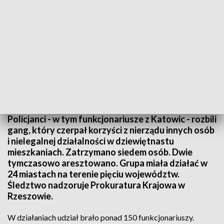
Zatrzymanym grozi do 10 lat więzienia. Fot. TVP3 Katowice
Policjanci - w tym funkcjonariusze z Katowic - rozbili
gang, który czerpał korzyści z nierządu innych osób
i nielegalnej działalności w dziewiętnastu
mieszkaniach. Zatrzymano siedem osób. Dwie
tymczasowo aresztowano. Grupa miała działać w
24 miastach na terenie pięciu województw.
Śledztwo nadzoruje Prokuratura Krajowa w
Rzeszowie.
W działaniach udział brało ponad 150 funkcjonariuszy.