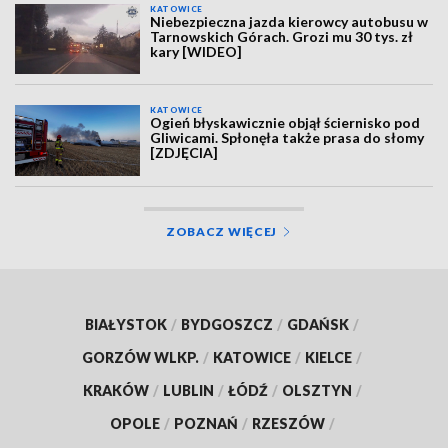
KATOWICE
Niebezpieczna jazda kierowcy autobusu w
Tarnowskich Górach. Grozi mu 30 tys. zł
kary [WIDEO]
KATOWICE
Ogień błyskawicznie objął ściernisko pod
Gliwicami. Spłonęła także prasa do słomy
[ZDJĘCIA]
ZOBACZ WIĘCEJ
BIAŁYSTOK
/
BYDGOSZCZ
/
GDAŃSK
/
GORZÓW WLKP.
/
KATOWICE
/
KIELCE
/
KRAKÓW
/
LUBLIN
/
ŁÓDŹ
/
OLSZTYN
/
OPOLE
/
POZNAŃ
/
RZESZÓW
/