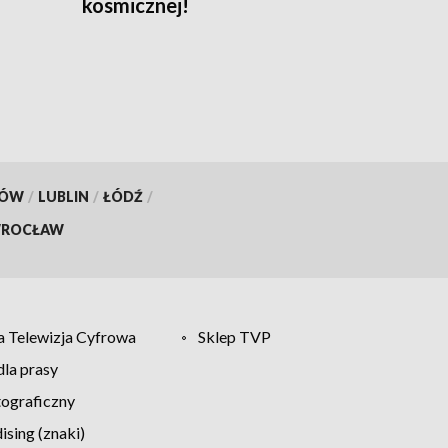
kosmicznej!
KÓW
/
LUBLIN
/
ŁÓDŹ
/
ROCŁAW
 Telewizja Cyfrowa
Sklep TVP
la prasy
tograficzny
sing (znaki)