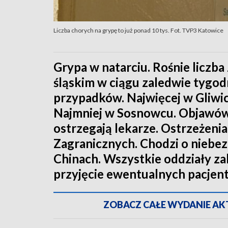
Liczba chorych na grypę to już ponad 10 tys. Fot. TVP3 Katowice
Grypa w natarciu. Rośnie licz
śląskim w ciągu zaledwie tyg
przypadków. Najwięcej w Gliwic
Najmniej w Sosnowcu. Objawów 
ostrzegają lekarze. Ostrzeżeni
Zagranicznych. Chodzi o niebez
Chinach. Wszystkie oddziały z
przyjęcie ewentualnych pacjen
ZOBACZ CAŁE WYDANIE AKTU