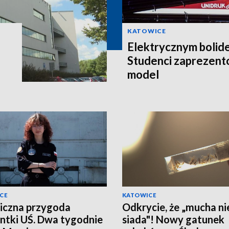
KATOWICE
Elektrycznym bolid
Studenci zaprezent
model
CE
KATOWICE
iczna przygoda
Odkrycie, że „mucha ni
ntki UŚ. Dwa tygodnie
siada"! Nowy gatunek