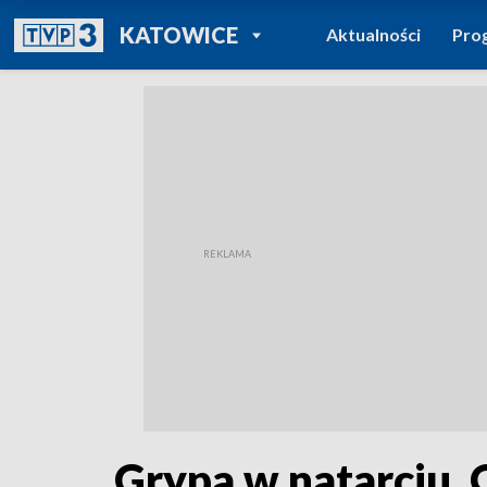
POWRÓT DO
KATOWICE
Aktualności
Pro
TVP REGIONY
Grypa w natarciu. 