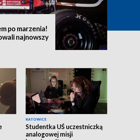
em po marzenia!
owali najnowszy
KATOWICE
e
Studentka UŚ uczestniczką
analogowej misji