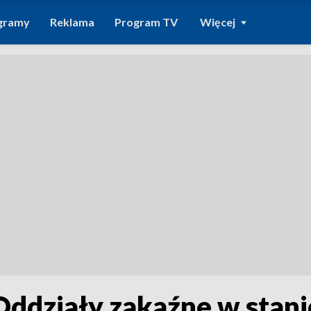
gramy
Reklama
Program TV
Więcej
Oddziały zakaźne w stan