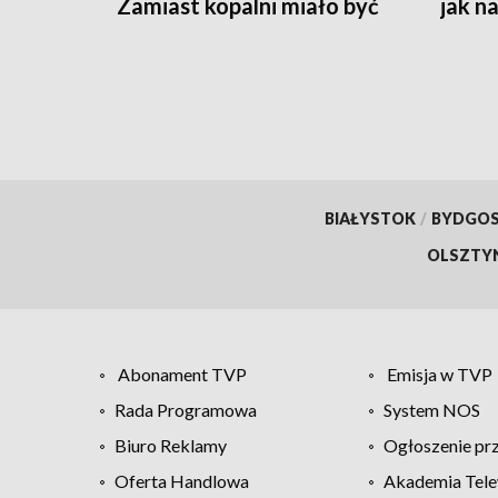
Zamiast kopalni miało być
jak n
Centrum Europejskiej
Agencji Kosmicznej. Ale nie
będzie…
BIAŁYSTOK
/
BYDGO
OLSZTY
Abonament TVP
Emisja w TVP
Rada Programowa
System NOS
Biuro Reklamy
Ogłoszenie pr
Oferta Handlowa
Akademia Tele