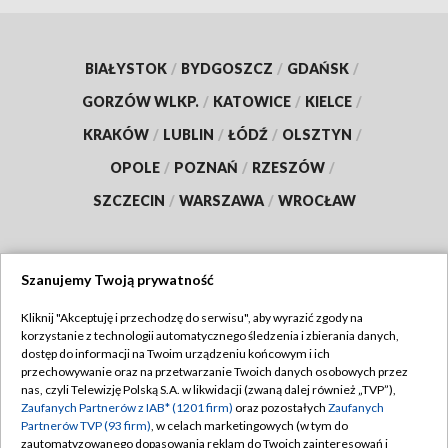
BIAŁYSTOK
/
BYDGOSZCZ
/
GDAŃSK
/
GORZÓW WLKP.
/
KATOWICE
/
KIELCE
/
KRAKÓW
/
LUBLIN
/
ŁÓDŹ
/
OLSZTYN
/
OPOLE
/
POZNAŃ
/
RZESZÓW
/
SZCZECIN
/
WARSZAWA
/
WROCŁAW
Szanujemy Twoją prywatność
Dołącz do nas:
Kliknij "Akceptuję i przechodzę do serwisu", aby wyrazić zgody na
korzystanie z technologii automatycznego śledzenia i zbierania danych,
TVP
dostęp do informacji na Twoim urządzeniu końcowym i ich
Abonament TVP
przechowywanie oraz na przetwarzanie Twoich danych osobowych przez
Regulamin TVP
nas, czyli Telewizję Polską S.A. w likwidacji (zwaną dalej również „TVP”),
Emisja w TVP
Polityka prywatności
Zaufanych Partnerów z IAB* (1201 firm)
oraz pozostałych
Zaufanych
Partnerów TVP (93 firm)
, w celach marketingowych (w tym do
Centrum informacji TVP
Moje zgody
zautomatyzowanego dopasowania reklam do Twoich zainteresowań i