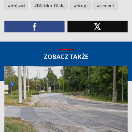
#objazd
#Bielsko-Biała
#drogi
#remont
ZOBACZ TAKŻE