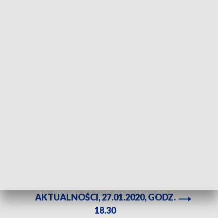
Trasę objazdu wytyczono przez zamkniętą kilka tygodni temu drogę. Fot. TVP3
Katowice
Drogowe zamieszanie w Bielsku-Białej, czyli objazd
donikąd. Ulica Cieszyńska zamknięta. Objazd
wyznaczony, tyle że trasę wytyczono przez drogę
zamkniętą kilka tygodni temu z powodu... remontu.
ZOBACZ CAŁE WYDANIE
AKTUALNOŚCI, 27.01.2020, GODZ.
18.30