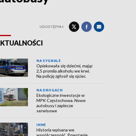
UDOSTĘPNIJ:
KTUALNOŚCI
NA SYGNALE
Opiekowała się dziećmi, mając
2,5 promila alkoholu we krwi.
Na policję zgłosił się ojciec
NA DROGACH
Ekologiczne inwestycje w
MPK Częstochowa. Nowe
autobusy i zaplecze
serwisowe
INNE
Historia wpisana we
współczesność. Powstanie