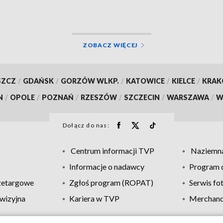
ZOBACZ WIĘCEJ
SZCZ
/
GDAŃSK
/
GORZÓW WLKP.
/
KATOWICE
/
KIELCE
/
KRA
N
/
OPOLE
/
POZNAŃ
/
RZESZÓW
/
SZCZECIN
/
WARSZAWA
/
W
Dołącz do nas:
Centrum informacji TVP
Naziemna
Informacje o nadawcy
Program d
zetargowe
Zgłoś program (ROPAT)
Serwis fo
wizyjna
Kariera w TVP
Merchandi