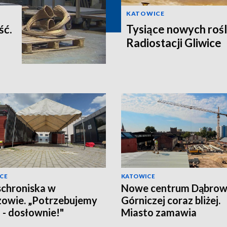
KATOWICE
ść.
Tysiące nowych rośl
Radiostacji Gliwice
CE
KATOWICE
schroniska w
Nowe centrum Dąbro
owie. „Potrzebujemy
Górniczej coraz bliżej.
a - dosłownie!"
Miasto zamawia
wyposażenie