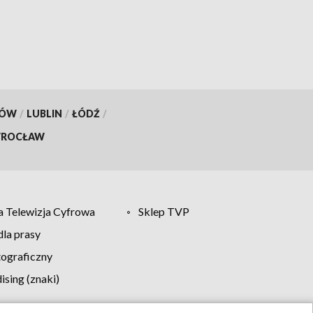
KÓW
/
LUBLIN
/
ŁÓDŹ
/
ROCŁAW
 Telewizja Cyfrowa
Sklep TVP
la prasy
tograficzny
sing (znaki)