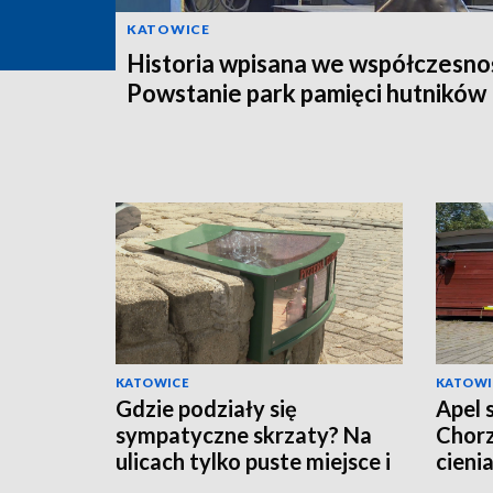
KATOWICE
Historia wpisana we współczesno
Powstanie park pamięci hutników
KATOWICE
KATOWI
Gdzie podziały się
Apel 
sympatyczne skrzaty? Na
Chorz
ulicach tylko puste miejsce i
cieni
pytający mieszkańcy