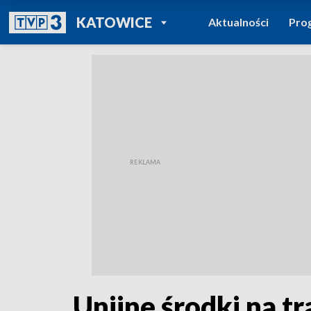
POWRÓT DO
KATOWICE
Aktualności
Pro
TVP REGIONY
Unijne środki na t