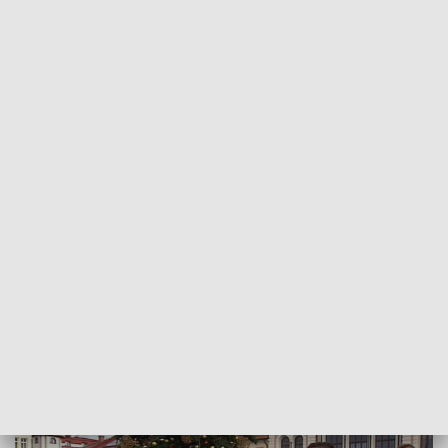
POWRÓT DO
KATOWICE
TVP REGIONY
Polonez na rynku. Coroczna
przedmaturalna tradycja
2020-01-30
Ireneusz Kaznocha