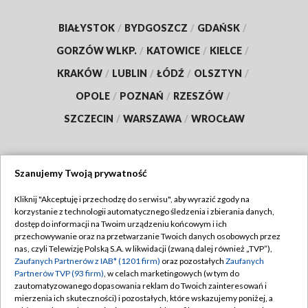
BIAŁYSTOK
/
BYDGOSZCZ
/
GDAŃSK
/
GORZÓW WLKP.
/
KATOWICE
/
KIELCE
/
KRAKÓW
/
LUBLIN
/
ŁÓDŹ
/
OLSZTYN
/
OPOLE
/
POZNAŃ
/
RZESZÓW
/
SZCZECIN
/
WARSZAWA
/
WROCŁAW
Szanujemy Twoją prywatność
Dołącz do nas:
Kliknij "Akceptuję i przechodzę do serwisu", aby wyrazić zgody na
korzystanie z technologii automatycznego śledzenia i zbierania danych,
TVP
dostęp do informacji na Twoim urządzeniu końcowym i ich
Abonament TVP
przechowywanie oraz na przetwarzanie Twoich danych osobowych przez
Regulamin TVP
nas, czyli Telewizję Polską S.A. w likwidacji (zwaną dalej również „TVP”),
Emisja w TVP
Polityka prywatności
Zaufanych Partnerów z IAB* (1201 firm)
oraz pozostałych
Zaufanych
Partnerów TVP (93 firm)
, w celach marketingowych (w tym do
Centrum informacji TVP
Moje zgody
zautomatyzowanego dopasowania reklam do Twoich zainteresowań i
mierzenia ich skuteczności) i pozostałych, które wskazujemy poniżej, a
Naziemna Telewizja Cyfrowa
Pomoc