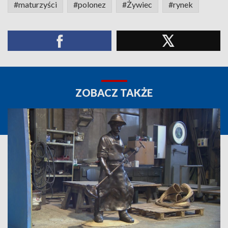
#maturzyści
#polonez
#Żywiec
#rynek
ZOBACZ TAKŻE