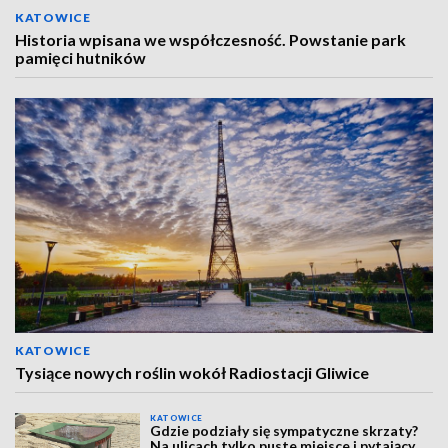
KATOWICE
Historia wpisana we współczesność. Powstanie park
pamięci hutników
KATOWICE
Tysiące nowych roślin wokół Radiostacji Gliwice
KATOWICE
Gdzie podziały się sympatyczne skrzaty?
Na ulicach tylko puste miejsce i pytający