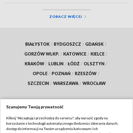
ZOBACZ WIĘCEJ
BIAŁYSTOK
/
BYDGOSZCZ
/
GDAŃSK
/
GORZÓW WLKP.
/
KATOWICE
/
KIELCE
/
KRAKÓW
/
LUBLIN
/
ŁÓDŹ
/
OLSZTYN
/
OPOLE
/
POZNAŃ
/
RZESZÓW
/
SZCZECIN
/
WARSZAWA
/
WROCŁAW
Szanujemy Twoją prywatność
Dołącz do nas:
Kliknij "Akceptuję i przechodzę do serwisu", aby wyrazić zgody na
korzystanie z technologii automatycznego śledzenia i zbierania danych,
TVP
dostęp do informacji na Twoim urządzeniu końcowym i ich