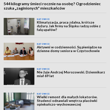
544 kilogramy śmieci rocznie na osobę? Ogrodzieniec
szuka „zaginionych" mieszkańców
KATOWICE
Klimatyzacja, praca zdalna, krótsze
dyżury. Jak firmy na Śląsku radzą sobie z
falą upałów?
KATOWICE
Aktywni w codzienności. Są pieniądze na
dzienne domy seniora w Częstochowie
KATOWICE
Nie żyje Andrzej Morozowski. Dziennikarz
miał 69 lat
KATOWICE
Wielki remont dla małych lokatorów.
Studenci odnawiali wnętrza placówki
opiekuńczo-wychowawczej