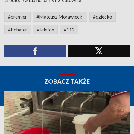
Źródło:
Aktualności TVP3 Katowice
#premier
#Mateusz Morawiecki
#dziecko
#bohater
#telefon
#112
ZOBACZ TAKŻE