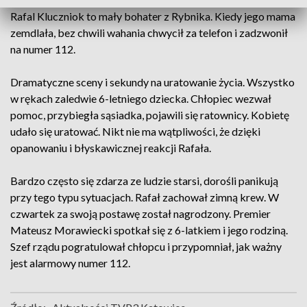
Rafal Kluczniok to mały bohater z Rybnika. Kiedy jego mama
zemdlała, bez chwili wahania chwycił za telefon i zadzwonił
na numer 112.
Dramatyczne sceny i sekundy na uratowanie życia. Wszystko
w rękach zaledwie 6-letniego dziecka. Chłopiec wezwał
pomoc, przybiegła sąsiadka, pojawili się ratownicy. Kobietę
udało się uratować. Nikt nie ma wątpliwości, że dzięki
opanowaniu i błyskawicznej reakcji Rafała.
Bardzo często się zdarza ze ludzie starsi, dorośli panikują
przy tego typu sytuacjach. Rafał zachował zimną krew. W
czwartek za swoją postawę został nagrodzony. Premier
Mateusz Morawiecki spotkał się z 6-latkiem i jego rodziną.
Szef rządu pogratulował chłopcu i przypomniał, jak ważny
jest alarmowy numer 112.