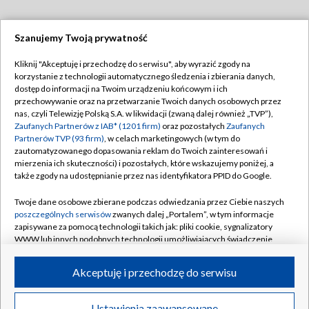
Szanujemy Twoją prywatność
Dołącz do nas:
Kliknij "Akceptuję i przechodzę do serwisu", aby wyrazić zgody na
korzystanie z technologii automatycznego śledzenia i zbierania danych,
TVP
dostęp do informacji na Twoim urządzeniu końcowym i ich
Abonament TVP
przechowywanie oraz na przetwarzanie Twoich danych osobowych przez
Regulamin TVP
nas, czyli Telewizję Polską S.A. w likwidacji (zwaną dalej również „TVP”),
Emisja w TVP
Polityka prywatności
Zaufanych Partnerów z IAB* (1201 firm)
oraz pozostałych
Zaufanych
Partnerów TVP (93 firm)
, w celach marketingowych (w tym do
Centrum informacji TVP
Moje zgody
zautomatyzowanego dopasowania reklam do Twoich zainteresowań i
mierzenia ich skuteczności) i pozostałych, które wskazujemy poniżej, a
Naziemna Telewizja Cyfrowa
Pomoc
także zgody na udostępnianie przez nas identyfikatora PPID do Google.
Sklep TVP
Biuro reklamy
Twoje dane osobowe zbierane podczas odwiedzania przez Ciebie naszych
Rada Programowa
Kontakt
poszczególnych serwisów
zwanych dalej „Portalem”, w tym informacje
zapisywane za pomocą technologii takich jak: pliki cookie, sygnalizatory
System NOS
WWW lub innych podobnych technologii umożliwiających świadczenie
dopasowanych i bezpiecznych usług, personalizację treści oraz reklam,
Informacje o nadawcy
Kanały
udostępnianie funkcji mediów społecznościowych oraz analizowanie
Akceptuję i przechodzę do serwisu
ruchu w Internecie.
Program dla prasy
©2026 Telewizja Polska S.A. w likwidacji
Biuro Reklamy
Twoje dane osobowe zbierane podczas odwiedzania przez Ciebie
Ustawienia zaawansowane