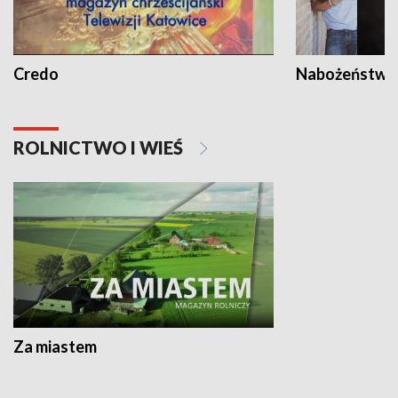
Credo
Nabożeństwa 
ROLNICTWO I WIEŚ
Za miastem