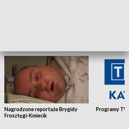
Aktualności sprzed lat
Z historią w tl
INNE
Nagrodzone reportaże Brygidy
Programy TVP
Frosztęgi-Kmiecik