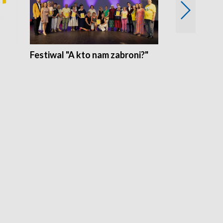
Festiwal "A kto nam zabroni?"
Mikrokosmo