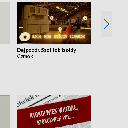
Dej pozór. Szoł tok Izoldy
Dzień z blisk
Czmok