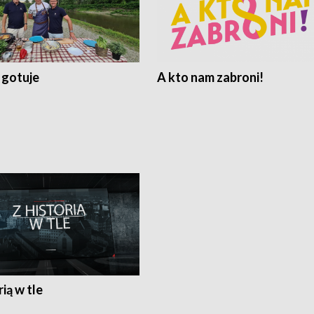
 gotuje
A kto nam zabroni!
rią w tle