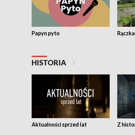
Papyn pyto
Rączka
HISTORIA
Aktualności sprzed lat
Z histo