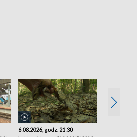
6.08.2026, godz. 21.30
6.08.2026, g