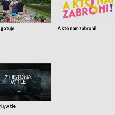
 gotuje
A kto nam zabroni!
rią w tle