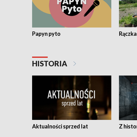
Papyn pyto
Rączka
HISTORIA
Aktualności sprzed lat
Z histo