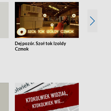
Dej pozór. Szoł tok Izoldy
Dzień z blisk
Czmok