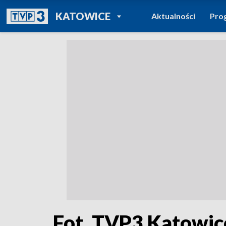
POWRÓT DO
KATOWICE
Aktualności
Pro
TVP REGIONY
Fot. TVP3 Katowic