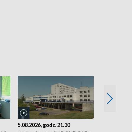
5.08.2026, godz. 21.30
5.08.2026, g