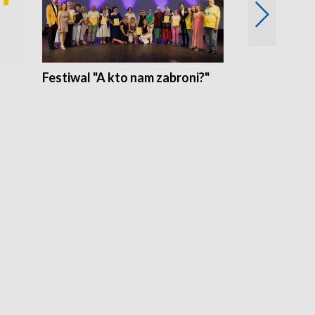
Festiwal "A kto nam zabroni?"
Mikrokosmo