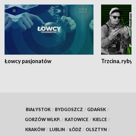
Łowcy pasjonatów
Trzcina, ryby 
BIAŁYSTOK
/
BYDGOSZCZ
/
GDAŃSK
/
GORZÓW WLKP.
/
KATOWICE
/
KIELCE
/
KRAKÓW
/
LUBLIN
/
ŁÓDŹ
/
OLSZTYN
/