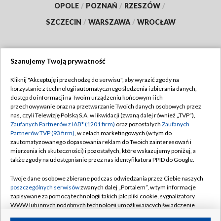
OPOLE
/
POZNAŃ
/
RZESZÓW
/
SZCZECIN
/
WARSZAWA
/
WROCŁAW
Szanujemy Twoją prywatność
Dołącz do nas:
Kliknij "Akceptuję i przechodzę do serwisu", aby wyrazić zgody na
korzystanie z technologii automatycznego śledzenia i zbierania danych,
TVP
dostęp do informacji na Twoim urządzeniu końcowym i ich
Abonament TVP
przechowywanie oraz na przetwarzanie Twoich danych osobowych przez
Regulamin TVP
nas, czyli Telewizję Polską S.A. w likwidacji (zwaną dalej również „TVP”),
Emisja w TVP
Polityka prywatności
Zaufanych Partnerów z IAB* (1201 firm)
oraz pozostałych
Zaufanych
Partnerów TVP (93 firm)
, w celach marketingowych (w tym do
Centrum informacji TVP
Moje zgody
zautomatyzowanego dopasowania reklam do Twoich zainteresowań i
mierzenia ich skuteczności) i pozostałych, które wskazujemy poniżej, a
Naziemna Telewizja Cyfrowa
Pomoc
także zgody na udostępnianie przez nas identyfikatora PPID do Google.
Sklep TVP
Biuro reklamy
Twoje dane osobowe zbierane podczas odwiedzania przez Ciebie naszych
Rada Programowa
Kontakt
poszczególnych serwisów
zwanych dalej „Portalem”, w tym informacje
zapisywane za pomocą technologii takich jak: pliki cookie, sygnalizatory
System NOS
WWW lub innych podobnych technologii umożliwiających świadczenie
dopasowanych i bezpiecznych usług, personalizację treści oraz reklam,
Informacje o nadawcy
Kanały