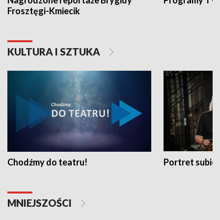
Nagrodzone reportaże Brygidy
Programy TVP
Frosztęgi-Kmiecik
KULTURA I SZTUKA
Chodźmy do teatru!
Portret subi
MNIEJSZOŚCI