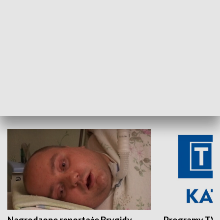
Aktualności sprzed lat
Z historią w tl
INNE