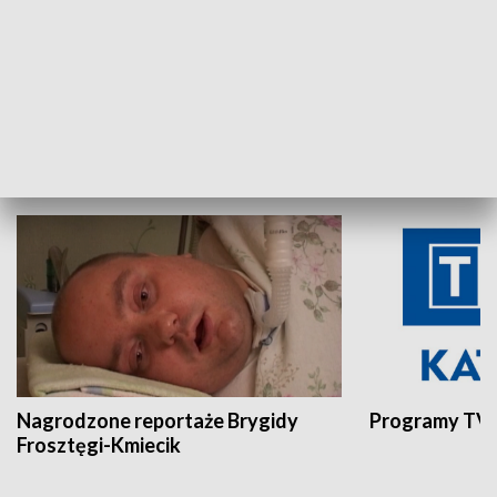
Aktualności sprzed lat
Z historią w tl
INNE
Nagrodzone reportaże Brygidy
Programy TVP
Frosztęgi-Kmiecik