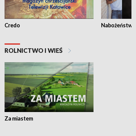
Credo
Nabożeństwa 
ROLNICTWO I WIEŚ
Za miastem