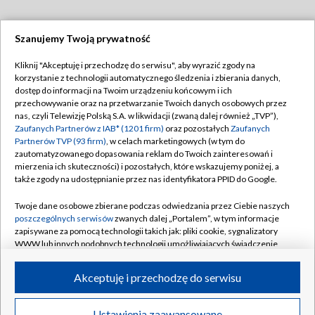
Szanujemy Twoją prywatność
Dołącz do nas:
Kliknij "Akceptuję i przechodzę do serwisu", aby wyrazić zgody na
korzystanie z technologii automatycznego śledzenia i zbierania danych,
TVP
dostęp do informacji na Twoim urządzeniu końcowym i ich
Abonament TVP
przechowywanie oraz na przetwarzanie Twoich danych osobowych przez
Regulamin TVP
nas, czyli Telewizję Polską S.A. w likwidacji (zwaną dalej również „TVP”),
Emisja w TVP
Polityka prywatności
Zaufanych Partnerów z IAB* (1201 firm)
oraz pozostałych
Zaufanych
Partnerów TVP (93 firm)
, w celach marketingowych (w tym do
Centrum informacji TVP
Moje zgody
zautomatyzowanego dopasowania reklam do Twoich zainteresowań i
mierzenia ich skuteczności) i pozostałych, które wskazujemy poniżej, a
Naziemna Telewizja Cyfrowa
Pomoc
także zgody na udostępnianie przez nas identyfikatora PPID do Google.
Sklep TVP
Biuro reklamy
Twoje dane osobowe zbierane podczas odwiedzania przez Ciebie naszych
Rada Programowa
Kontakt
poszczególnych serwisów
zwanych dalej „Portalem”, w tym informacje
zapisywane za pomocą technologii takich jak: pliki cookie, sygnalizatory
System NOS
WWW lub innych podobnych technologii umożliwiających świadczenie
dopasowanych i bezpiecznych usług, personalizację treści oraz reklam,
Informacje o nadawcy
Kanały
udostępnianie funkcji mediów społecznościowych oraz analizowanie
Akceptuję i przechodzę do serwisu
ruchu w Internecie.
Program dla prasy
©2026 Telewizja Polska S.A. w likwidacji
Biuro Reklamy
Twoje dane osobowe zbierane podczas odwiedzania przez Ciebie
Ustawienia zaawansowane