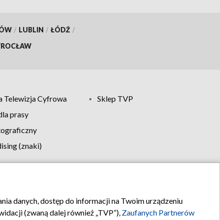
KÓW
/
LUBLIN
/
ŁÓDŹ
/
ROCŁAW
 Telewizja Cyfrowa
Sklep TVP
la prasy
tograficzny
sing (znaki)
klamy
Kontakt
rania danych, dostęp do informacji na Twoim urządzeniu
idacji (zwaną dalej również „TVP”),
Zaufanych Partnerów