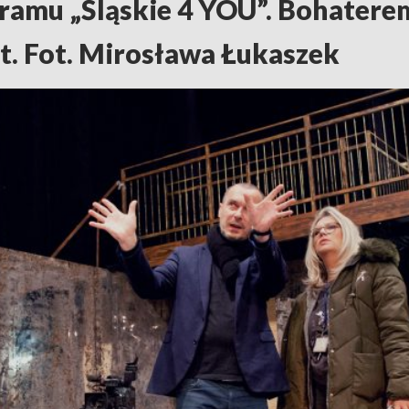
ogramu „Śląskie 4 YOU”. Bohater
t. Fot. Mirosława Łukaszek