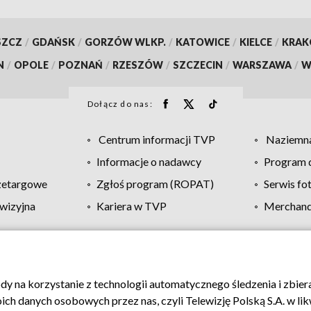
SZCZ
/
GDAŃSK
/
GORZÓW WLKP.
/
KATOWICE
/
KIELCE
/
KRA
N
/
OPOLE
/
POZNAŃ
/
RZESZÓW
/
SZCZECIN
/
WARSZAWA
/
W
Dołącz do nas:
Centrum informacji TVP
Naziemna
Informacje o nadawcy
Program d
zetargowe
Zgłoś program (ROPAT)
Serwis fo
wizyjna
Kariera w TVP
Merchandi
Polityka prywatności
Moje zgody
Pomoc
Biuro re
ody na korzystanie z technologii automatycznego śledzenia i zbie
 danych osobowych przez nas, czyli Telewizję Polską S.A. w likw