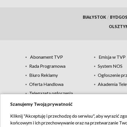
BIAŁYSTOK
/
BYDGO
OLSZTY
Abonament TVP
Emisja w TVP
Rada Programowa
System NOS
Biuro Reklamy
Ogłoszenie pr
Oferta Handlowa
Akademia Tele
Telegazeta ogłoszenia
Szanujemy Twoją prywatność
Regulamin TVP
Kliknij "Akceptuję i przechodzę do serwisu", aby wyrazić zg
końcowym i ich przechowywanie oraz na przetwarzanie Twoich