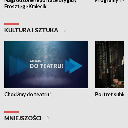
Nagrodzone reportaże Brygidy
Programy TVP
Frosztęgi-Kmiecik
KULTURA I SZTUKA
Chodźmy do teatru!
Portret subi
MNIEJSZOŚCI