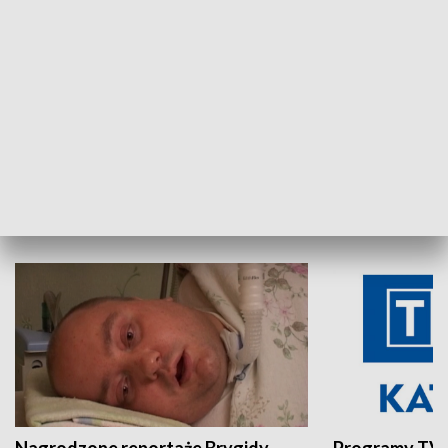
Aktualności sprzed lat
Z historią w tl
INNE