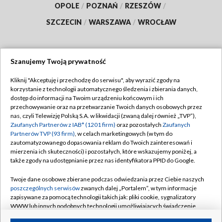
OPOLE
/
POZNAŃ
/
RZESZÓW
/
SZCZECIN
/
WARSZAWA
/
WROCŁAW
Szanujemy Twoją prywatność
Dołącz do nas:
Kliknij "Akceptuję i przechodzę do serwisu", aby wyrazić zgody na
korzystanie z technologii automatycznego śledzenia i zbierania danych,
TVP
dostęp do informacji na Twoim urządzeniu końcowym i ich
Abonament TVP
przechowywanie oraz na przetwarzanie Twoich danych osobowych przez
Regulamin TVP
nas, czyli Telewizję Polską S.A. w likwidacji (zwaną dalej również „TVP”),
Emisja w TVP
Polityka prywatności
Zaufanych Partnerów z IAB* (1201 firm)
oraz pozostałych
Zaufanych
Partnerów TVP (93 firm)
, w celach marketingowych (w tym do
Centrum informacji TVP
Moje zgody
zautomatyzowanego dopasowania reklam do Twoich zainteresowań i
mierzenia ich skuteczności) i pozostałych, które wskazujemy poniżej, a
Naziemna Telewizja Cyfrowa
Pomoc
także zgody na udostępnianie przez nas identyfikatora PPID do Google.
Sklep TVP
Biuro reklamy
Twoje dane osobowe zbierane podczas odwiedzania przez Ciebie naszych
Rada Programowa
Kontakt
poszczególnych serwisów
zwanych dalej „Portalem”, w tym informacje
zapisywane za pomocą technologii takich jak: pliki cookie, sygnalizatory
System NOS
WWW lub innych podobnych technologii umożliwiających świadczenie
dopasowanych i bezpiecznych usług, personalizację treści oraz reklam,
Informacje o nadawcy
Kanały