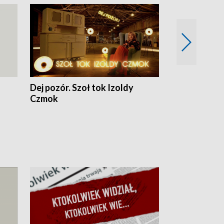
Dej pozór. Szoł tok Izoldy
Dzień z blisk
Czmok