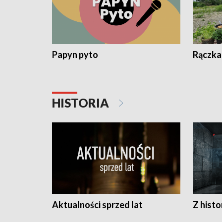
Papyn pyto
Rączka
HISTORIA
Aktualności sprzed lat
Z histo