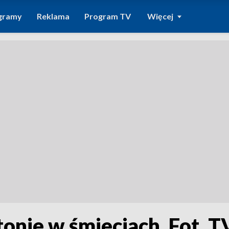
gramy
Reklama
Program TV
Więcej
tonie w śmieciach. Fot. 