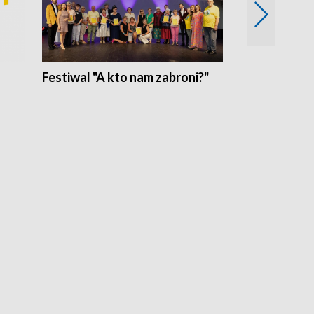
Festiwal "A kto nam zabroni?"
Mikrokosmo