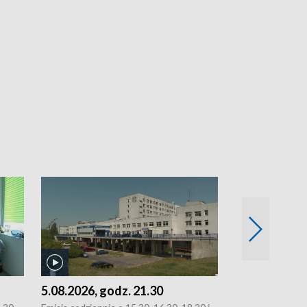
5.08.2026, godz. 21.30
5.08.2026, g