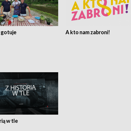
 gotuje
A kto nam zabroni!
rią w tle