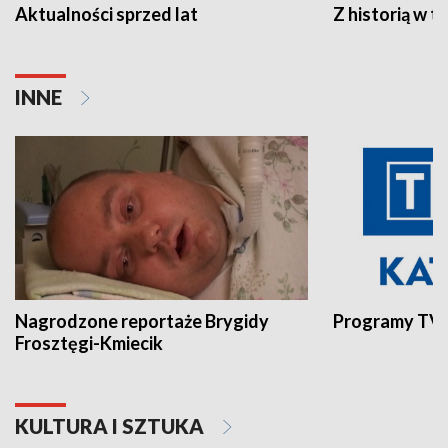
Aktualności sprzed lat
Z historią w tl
INNE
Nagrodzone reportaże Brygidy
Programy TVP
Frosztęgi-Kmiecik
KULTURA I SZTUKA