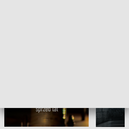
Papyn pyto
Rączka gotuje
HISTORIA