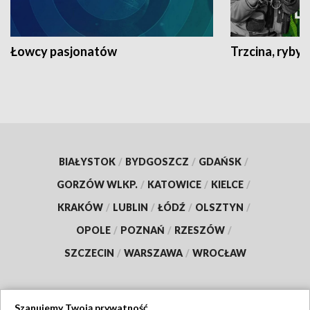
Łowcy pasjonatów
Trzcina, ryby 
BIAŁYSTOK
/
BYDGOSZCZ
/
GDAŃSK
/
GORZÓW WLKP.
/
KATOWICE
/
KIELCE
/
KRAKÓW
/
LUBLIN
/
ŁÓDŹ
/
OLSZTYN
/
OPOLE
/
POZNAŃ
/
RZESZÓW
/
SZCZECIN
/
WARSZAWA
/
WROCŁAW
Szanujemy Twoją prywatność