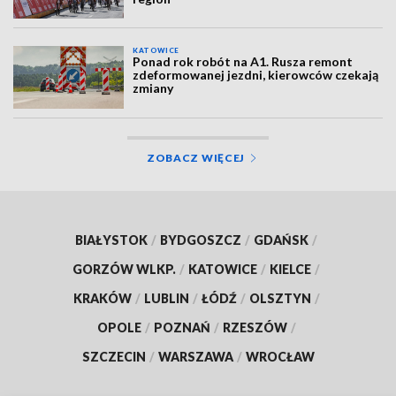
KATOWICE
Ponad rok robót na A1. Rusza remont
zdeformowanej jezdni, kierowców czekają
zmiany
ZOBACZ WIĘCEJ
BIAŁYSTOK
/
BYDGOSZCZ
/
GDAŃSK
/
GORZÓW WLKP.
/
KATOWICE
/
KIELCE
/
KRAKÓW
/
LUBLIN
/
ŁÓDŹ
/
OLSZTYN
/
OPOLE
/
POZNAŃ
/
RZESZÓW
/
SZCZECIN
/
WARSZAWA
/
WROCŁAW