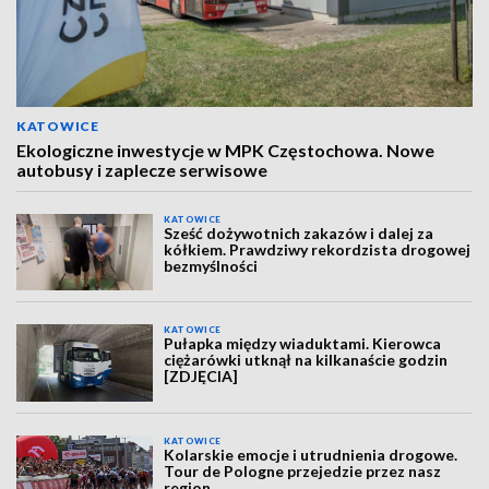
KATOWICE
Ekologiczne inwestycje w MPK Częstochowa. Nowe
autobusy i zaplecze serwisowe
KATOWICE
Sześć dożywotnich zakazów i dalej za
kółkiem. Prawdziwy rekordzista drogowej
bezmyślności
KATOWICE
Pułapka między wiaduktami. Kierowca
ciężarówki utknął na kilkanaście godzin
[ZDJĘCIA]
KATOWICE
Kolarskie emocje i utrudnienia drogowe.
Tour de Pologne przejedzie przez nasz
region