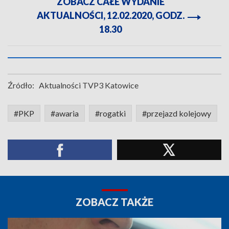
ZOBACZ CAŁE WYDANIE
AKTUALNOŚCI, 12.02.2020, GODZ.
18.30
Źródło:
Aktualności TVP3 Katowice
#PKP
#awaria
#rogatki
#przejazd kolejowy
ZOBACZ TAKŻE