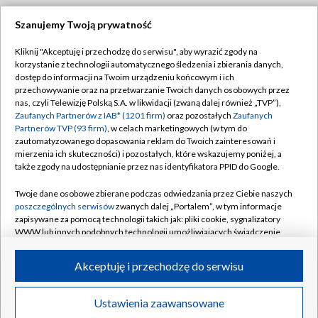
Szanujemy Twoją prywatność
Dołącz do nas:
Kliknij "Akceptuję i przechodzę do serwisu", aby wyrazić zgody na
korzystanie z technologii automatycznego śledzenia i zbierania danych,
TVP
dostęp do informacji na Twoim urządzeniu końcowym i ich
Abonament TVP
przechowywanie oraz na przetwarzanie Twoich danych osobowych przez
Regulamin TVP
nas, czyli Telewizję Polską S.A. w likwidacji (zwaną dalej również „TVP”),
Emisja w TVP
Polityka prywatności
Zaufanych Partnerów z IAB* (1201 firm)
oraz pozostałych
Zaufanych
Partnerów TVP (93 firm)
, w celach marketingowych (w tym do
Centrum informacji TVP
Moje zgody
zautomatyzowanego dopasowania reklam do Twoich zainteresowań i
mierzenia ich skuteczności) i pozostałych, które wskazujemy poniżej, a
Naziemna Telewizja Cyfrowa
Pomoc
także zgody na udostępnianie przez nas identyfikatora PPID do Google.
Sklep TVP
Biuro reklamy
Twoje dane osobowe zbierane podczas odwiedzania przez Ciebie naszych
Rada Programowa
Kontakt
poszczególnych serwisów
zwanych dalej „Portalem”, w tym informacje
zapisywane za pomocą technologii takich jak: pliki cookie, sygnalizatory
System NOS
WWW lub innych podobnych technologii umożliwiających świadczenie
dopasowanych i bezpiecznych usług, personalizację treści oraz reklam,
Informacje o nadawcy
Kanały
udostępnianie funkcji mediów społecznościowych oraz analizowanie
Akceptuję i przechodzę do serwisu
ruchu w Internecie.
Program dla prasy
©2026 Telewizja Polska S.A. w likwidacji
Biuro Reklamy
Twoje dane osobowe zbierane podczas odwiedzania przez Ciebie
Ustawienia zaawansowane
poszczególnych serwisów
na Portalu, takie jak adresy IP, identyfikatory
Ogłoszenie przetargowe