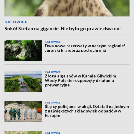
KATOWICE
Sokół Stefan na gigancie. Nie było go prawie dwa dni
KATOWICE
Dwa nowe rezerwaty w naszym regionie!
Jurajski krajobraz pod ochroną
KATOWICE
Złota alga znów w Kanale Gliwickim!
Wody Polskie rozpoczęły działania
prewencyjne
KATOWICE
Śląscy policjanci w akcji. Działali na jednym
z największych składowisk odpadów w
Europie
KATOWICE