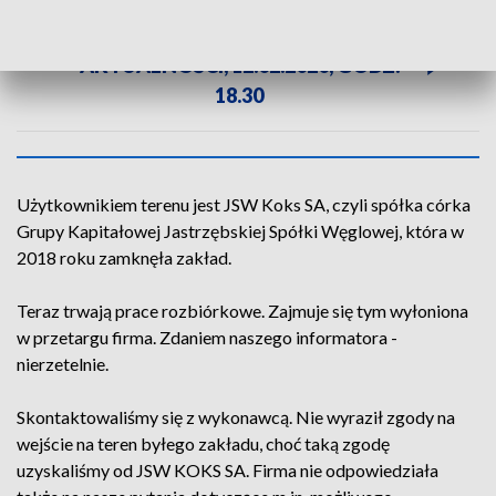
ZOBACZ CAŁE WYDANIE
AKTUALNOŚCI, 12.02.2020, GODZ.
18.30
Użytkownikiem terenu jest JSW Koks SA, czyli spółka córka
Grupy Kapitałowej Jastrzębskiej Spółki Węglowej, która w
2018 roku zamknęła zakład.
Teraz trwają prace rozbiórkowe. Zajmuje się tym wyłoniona
w przetargu firma. Zdaniem naszego informatora -
nierzetelnie.
Skontaktowaliśmy się z wykonawcą. Nie wyraził zgody na
wejście na teren byłego zakładu, choć taką zgodę
uzyskaliśmy od JSW KOKS SA. Firma nie odpowiedziała