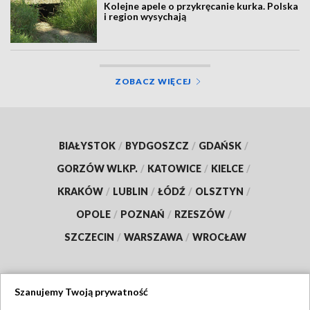
Kolejne apele o przykręcanie kurka. Polska
i region wysychają
ZOBACZ WIĘCEJ
BIAŁYSTOK
/
BYDGOSZCZ
/
GDAŃSK
/
GORZÓW WLKP.
/
KATOWICE
/
KIELCE
/
KRAKÓW
/
LUBLIN
/
ŁÓDŹ
/
OLSZTYN
/
OPOLE
/
POZNAŃ
/
RZESZÓW
/
SZCZECIN
/
WARSZAWA
/
WROCŁAW
Szanujemy Twoją prywatność
Dołącz do nas: