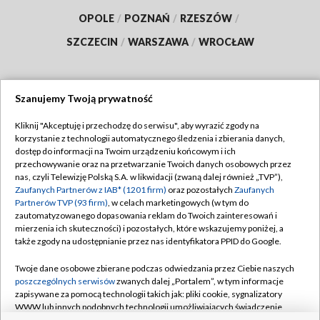
OPOLE
/
POZNAŃ
/
RZESZÓW
/
SZCZECIN
/
WARSZAWA
/
WROCŁAW
Szanujemy Twoją prywatność
Dołącz do nas:
Kliknij "Akceptuję i przechodzę do serwisu", aby wyrazić zgody na
korzystanie z technologii automatycznego śledzenia i zbierania danych,
TVP
dostęp do informacji na Twoim urządzeniu końcowym i ich
Abonament TVP
przechowywanie oraz na przetwarzanie Twoich danych osobowych przez
Regulamin TVP
nas, czyli Telewizję Polską S.A. w likwidacji (zwaną dalej również „TVP”),
Emisja w TVP
Polityka prywatności
Zaufanych Partnerów z IAB* (1201 firm)
oraz pozostałych
Zaufanych
Partnerów TVP (93 firm)
, w celach marketingowych (w tym do
Centrum informacji TVP
Moje zgody
zautomatyzowanego dopasowania reklam do Twoich zainteresowań i
mierzenia ich skuteczności) i pozostałych, które wskazujemy poniżej, a
Naziemna Telewizja Cyfrowa
Pomoc
także zgody na udostępnianie przez nas identyfikatora PPID do Google.
Sklep TVP
Biuro reklamy
Twoje dane osobowe zbierane podczas odwiedzania przez Ciebie naszych
Rada Programowa
Kontakt
poszczególnych serwisów
zwanych dalej „Portalem”, w tym informacje
zapisywane za pomocą technologii takich jak: pliki cookie, sygnalizatory
System NOS
WWW lub innych podobnych technologii umożliwiających świadczenie
dopasowanych i bezpiecznych usług, personalizację treści oraz reklam,