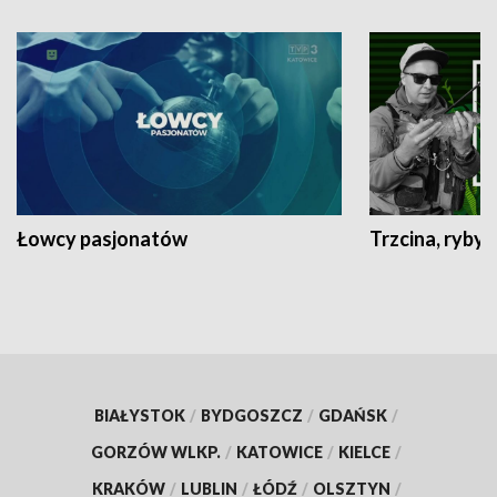
Łowcy pasjonatów
Trzcina, ryby 
BIAŁYSTOK
/
BYDGOSZCZ
/
GDAŃSK
/
GORZÓW WLKP.
/
KATOWICE
/
KIELCE
/
KRAKÓW
/
LUBLIN
/
ŁÓDŹ
/
OLSZTYN
/