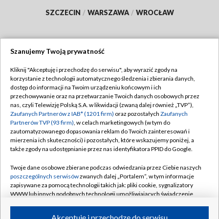
SZCZECIN
/
WARSZAWA
/
WROCŁAW
Szanujemy Twoją prywatność
Dołącz do nas:
Kliknij "Akceptuję i przechodzę do serwisu", aby wyrazić zgody na
korzystanie z technologii automatycznego śledzenia i zbierania danych,
TVP
dostęp do informacji na Twoim urządzeniu końcowym i ich
Abonament TVP
przechowywanie oraz na przetwarzanie Twoich danych osobowych przez
Regulamin TVP
nas, czyli Telewizję Polską S.A. w likwidacji (zwaną dalej również „TVP”),
Emisja w TVP
Polityka prywatności
Zaufanych Partnerów z IAB* (1201 firm)
oraz pozostałych
Zaufanych
Partnerów TVP (93 firm)
, w celach marketingowych (w tym do
Centrum informacji TVP
Moje zgody
zautomatyzowanego dopasowania reklam do Twoich zainteresowań i
mierzenia ich skuteczności) i pozostałych, które wskazujemy poniżej, a
Naziemna Telewizja Cyfrowa
Pomoc
także zgody na udostępnianie przez nas identyfikatora PPID do Google.
Sklep TVP
Biuro reklamy
Twoje dane osobowe zbierane podczas odwiedzania przez Ciebie naszych
Rada Programowa
Kontakt
poszczególnych serwisów
zwanych dalej „Portalem”, w tym informacje
zapisywane za pomocą technologii takich jak: pliki cookie, sygnalizatory
System NOS
WWW lub innych podobnych technologii umożliwiających świadczenie
dopasowanych i bezpiecznych usług, personalizację treści oraz reklam,
Informacje o nadawcy
Kanały
udostępnianie funkcji mediów społecznościowych oraz analizowanie
Akceptuję i przechodzę do serwisu