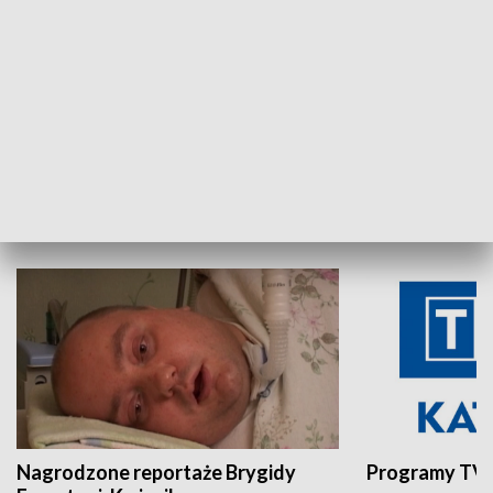
Aktualności sprzed lat
Z historią w tl
INNE
Nagrodzone reportaże Brygidy
Programy TVP