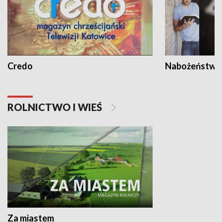
Credo
Nabożeństwa 
ROLNICTWO I WIEŚ
Za miastem