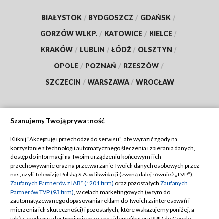
BIAŁYSTOK
/
BYDGOSZCZ
/
GDAŃSK
/
GORZÓW WLKP.
/
KATOWICE
/
KIELCE
/
KRAKÓW
/
LUBLIN
/
ŁÓDŹ
/
OLSZTYN
/
OPOLE
/
POZNAŃ
/
RZESZÓW
/
SZCZECIN
/
WARSZAWA
/
WROCŁAW
Szanujemy Twoją prywatność
Dołącz do nas:
Kliknij "Akceptuję i przechodzę do serwisu", aby wyrazić zgody na
korzystanie z technologii automatycznego śledzenia i zbierania danych,
TVP
dostęp do informacji na Twoim urządzeniu końcowym i ich
Abonament TVP
przechowywanie oraz na przetwarzanie Twoich danych osobowych przez
Regulamin TVP
nas, czyli Telewizję Polską S.A. w likwidacji (zwaną dalej również „TVP”),
Emisja w TVP
Polityka prywatności
Zaufanych Partnerów z IAB* (1201 firm)
oraz pozostałych
Zaufanych
Partnerów TVP (93 firm)
, w celach marketingowych (w tym do
Centrum informacji TVP
Moje zgody
zautomatyzowanego dopasowania reklam do Twoich zainteresowań i
mierzenia ich skuteczności) i pozostałych, które wskazujemy poniżej, a
Naziemna Telewizja Cyfrowa
Pomoc
także zgody na udostępnianie przez nas identyfikatora PPID do Google.