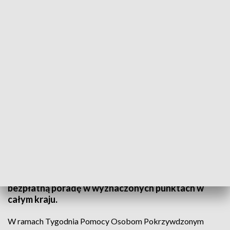
21 lutego ruszył Tydzień Pomocy Osobom Pokrzywdzonym Przestępstwem.
Fot. TVP3 Katowice
Od piątku 21 lutego przez cały tydzień będzie
można za darmo zasięgnąć porady prawnej. Rusza
Tydzień Pomocy Osobom Pokrzywdzonym
Przestępstwem. Interesanci będą mogli uzyskać
bezpłatną poradę w wyznaczonych punktach w
całym kraju.
W ramach Tygodnia Pomocy Osobom Pokrzywdzonym