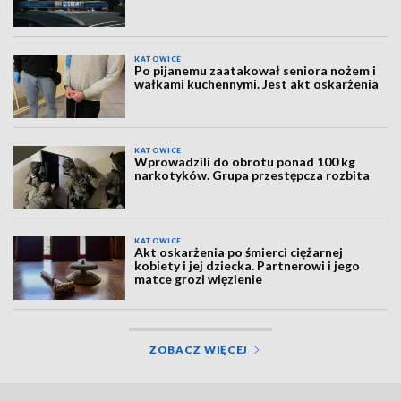
KATOWICE
Po pijanemu zaatakował seniora nożem i
wałkami kuchennymi. Jest akt oskarżenia
KATOWICE
Wprowadzili do obrotu ponad 100 kg
narkotyków. Grupa przestępcza rozbita
KATOWICE
Akt oskarżenia po śmierci ciężarnej
kobiety i jej dziecka. Partnerowi i jego
matce grozi więzienie
ZOBACZ WIĘCEJ