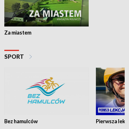
Za miastem
SPORT
Bez hamulców
Pierwsza lekc