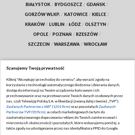
BIAŁYSTOK
/
BYDGOSZCZ
/
GDAŃSK
/
GORZÓW WLKP.
/
KATOWICE
/
KIELCE
/
KRAKÓW
/
LUBLIN
/
ŁÓDŹ
/
OLSZTYN
/
OPOLE
/
POZNAŃ
/
RZESZÓW
/
SZCZECIN
/
WARSZAWA
/
WROCŁAW
Szanujemy Twoją prywatność
Dołącz do nas:
Kliknij "Akceptuję i przechodzę do serwisu", aby wyrazić zgody na
korzystanie z technologii automatycznego śledzenia i zbierania danych,
TVP
dostęp do informacji na Twoim urządzeniu końcowym i ich
Abonament TVP
przechowywanie oraz na przetwarzanie Twoich danych osobowych przez
Regulamin TVP
nas, czyli Telewizję Polską S.A. w likwidacji (zwaną dalej również „TVP”),
Emisja w TVP
Polityka prywatności
Zaufanych Partnerów z IAB* (1201 firm)
oraz pozostałych
Zaufanych
Partnerów TVP (93 firm)
, w celach marketingowych (w tym do
Centrum informacji TVP
Moje zgody
zautomatyzowanego dopasowania reklam do Twoich zainteresowań i
mierzenia ich skuteczności) i pozostałych, które wskazujemy poniżej, a
Naziemna Telewizja Cyfrowa
Pomoc
także zgody na udostępnianie przez nas identyfikatora PPID do Google.
Sklep TVP