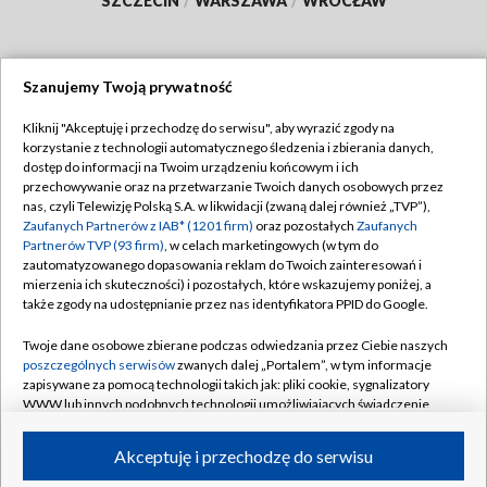
SZCZECIN
/
WARSZAWA
/
WROCŁAW
Szanujemy Twoją prywatność
Dołącz do nas:
Kliknij "Akceptuję i przechodzę do serwisu", aby wyrazić zgody na
korzystanie z technologii automatycznego śledzenia i zbierania danych,
TVP
dostęp do informacji na Twoim urządzeniu końcowym i ich
Abonament TVP
przechowywanie oraz na przetwarzanie Twoich danych osobowych przez
Regulamin TVP
nas, czyli Telewizję Polską S.A. w likwidacji (zwaną dalej również „TVP”),
Emisja w TVP
Polityka prywatności
Zaufanych Partnerów z IAB* (1201 firm)
oraz pozostałych
Zaufanych
Partnerów TVP (93 firm)
, w celach marketingowych (w tym do
Centrum informacji TVP
Moje zgody
zautomatyzowanego dopasowania reklam do Twoich zainteresowań i
mierzenia ich skuteczności) i pozostałych, które wskazujemy poniżej, a
Naziemna Telewizja Cyfrowa
Pomoc
także zgody na udostępnianie przez nas identyfikatora PPID do Google.
Sklep TVP
Biuro reklamy
Twoje dane osobowe zbierane podczas odwiedzania przez Ciebie naszych
Rada Programowa
Kontakt
poszczególnych serwisów
zwanych dalej „Portalem”, w tym informacje
zapisywane za pomocą technologii takich jak: pliki cookie, sygnalizatory
System NOS
WWW lub innych podobnych technologii umożliwiających świadczenie
dopasowanych i bezpiecznych usług, personalizację treści oraz reklam,
Informacje o nadawcy
Kanały
udostępnianie funkcji mediów społecznościowych oraz analizowanie
Akceptuję i przechodzę do serwisu
ruchu w Internecie.
Program dla prasy