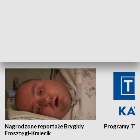
Aktualności sprzed lat
Z historią w tl
INNE
Nagrodzone reportaże Brygidy
Programy TVP
Frosztęgi-Kmiecik