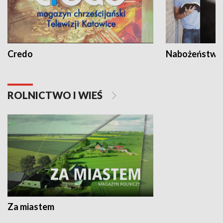
Credo
Nabożeństwa 
ROLNICTWO I WIEŚ
Za miastem