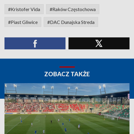
#Kristofer Vida
#Raków Częstochowa
#Piast Gliwice
#DAC Dunajska Streda
ZOBACZ TAKŻE