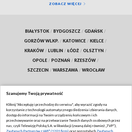
ZOBACZ WIĘCEJ
BIAŁYSTOK
/
BYDGOSZCZ
/
GDAŃSK
/
GORZÓW WLKP.
/
KATOWICE
/
KIELCE
/
KRAKÓW
/
LUBLIN
/
ŁÓDŹ
/
OLSZTYN
/
OPOLE
/
POZNAŃ
/
RZESZÓW
/
SZCZECIN
/
WARSZAWA
/
WROCŁAW
Szanujemy Twoją prywatność
Dołącz do nas:
Kliknij "Akceptuję i przechodzę do serwisu", aby wyrazić zgody na
korzystanie z technologii automatycznego śledzenia i zbierania danych,
TVP
dostęp do informacji na Twoim urządzeniu końcowym i ich
Abonament TVP
przechowywanie oraz na przetwarzanie Twoich danych osobowych przez
Regulamin TVP
nas, czyli Telewizję Polską S.A. w likwidacji (zwaną dalej również „TVP”),
Emisja w TVP
Polityka prywatności
Zaufanych Partnerów z IAB* (1201 firm)
oraz pozostałych
Zaufanych