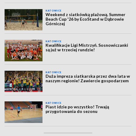
KATOWICE
Weekend z siatkówką plażową. Summer
Beach Cup '26 by EcoStand w Dąbrowie
Górniczej
KATOWICE
Kwalifikacje Ligi Mistrzyń. Sosnowiczanki
są już w trzeciej rundzie!
KATOWICE
Duża impreza siatkarska przez dwa lata w
naszym regionie! Zawiercie gospodarzem
KATOWICE
Piast idzie po wszystko! Trwają
przygotowania do sezonu