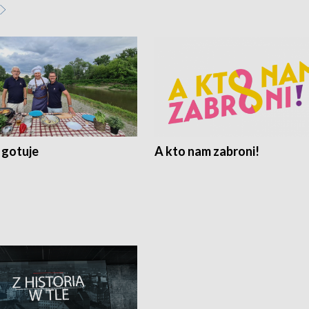
 gotuje
A kto nam zabroni!