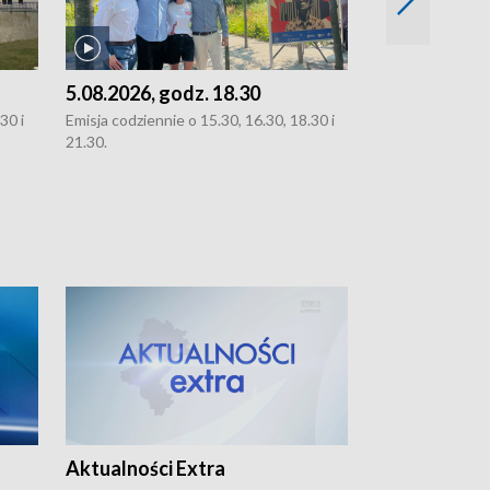
5.08.2026, godz. 18.30
4.08.2026, g
30 i
Emisja codziennie o 15.30, 16.30, 18.30 i
Emisja codziennie
21.30.
21.30.
Aktualności Extra