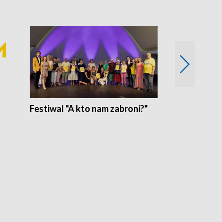
Festiwal "A kto nam zabroni?"
Mikrokosmo