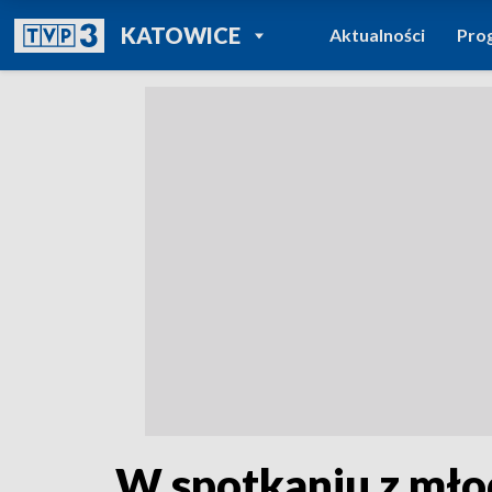
POWRÓT DO
KATOWICE
Aktualności
Pro
TVP REGIONY
W spotkaniu z młod