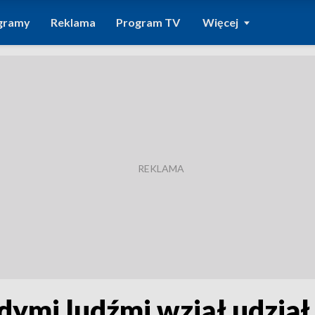
gramy
Reklama
Program TV
Więcej
ymi ludźmi wziął udział 