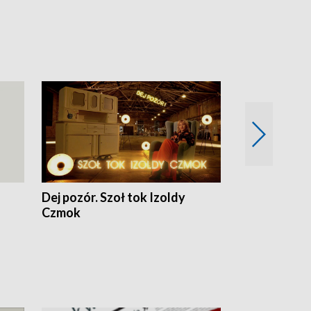
Dej pozór. Szoł tok Izoldy
Dzień z blisk
Czmok