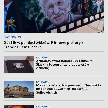
KATOWICE
Gustlik w pamięci widzów. Filmowe plenery z
Franciszkiem Pieczką
KATOWICE
Znikający świat pamięci. W Muzeum
Śląskim fotograficzna opowieść o
demencji
KATOWICE
Ma zapierać dech w piersiach! Niezwykła
inscenizacja „Carmen” na Zamku
Sułkowickich
KATOWICE