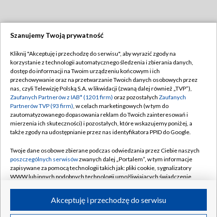
Szanujemy Twoją prywatność
Dołącz do nas:
Kliknij "Akceptuję i przechodzę do serwisu", aby wyrazić zgody na
korzystanie z technologii automatycznego śledzenia i zbierania danych,
TVP
dostęp do informacji na Twoim urządzeniu końcowym i ich
Abonament TVP
przechowywanie oraz na przetwarzanie Twoich danych osobowych przez
Regulamin TVP
nas, czyli Telewizję Polską S.A. w likwidacji (zwaną dalej również „TVP”),
Emisja w TVP
Polityka prywatności
Zaufanych Partnerów z IAB* (1201 firm)
oraz pozostałych
Zaufanych
Partnerów TVP (93 firm)
, w celach marketingowych (w tym do
Centrum informacji TVP
Moje zgody
zautomatyzowanego dopasowania reklam do Twoich zainteresowań i
mierzenia ich skuteczności) i pozostałych, które wskazujemy poniżej, a
Naziemna Telewizja Cyfrowa
Pomoc
także zgody na udostępnianie przez nas identyfikatora PPID do Google.
Sklep TVP
Biuro reklamy
Twoje dane osobowe zbierane podczas odwiedzania przez Ciebie naszych
Rada Programowa
Kontakt
poszczególnych serwisów
zwanych dalej „Portalem”, w tym informacje
zapisywane za pomocą technologii takich jak: pliki cookie, sygnalizatory
System NOS
WWW lub innych podobnych technologii umożliwiających świadczenie
dopasowanych i bezpiecznych usług, personalizację treści oraz reklam,
Informacje o nadawcy
Kanały
udostępnianie funkcji mediów społecznościowych oraz analizowanie
Akceptuję i przechodzę do serwisu
ruchu w Internecie.
Program dla prasy
©2026 Telewizja Polska S.A. w likwidacji