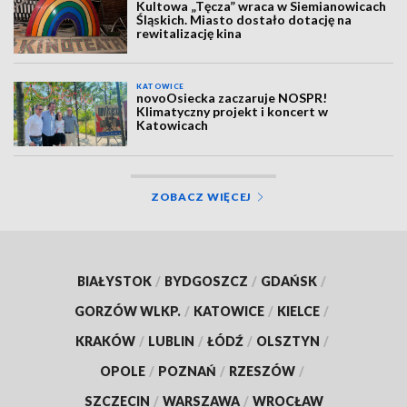
Kultowa „Tęcza” wraca w Siemianowicach
Śląskich. Miasto dostało dotację na
rewitalizację kina
KATOWICE
novoOsiecka zaczaruje NOSPR!
Klimatyczny projekt i koncert w
Katowicach
ZOBACZ WIĘCEJ
BIAŁYSTOK
/
BYDGOSZCZ
/
GDAŃSK
/
GORZÓW WLKP.
/
KATOWICE
/
KIELCE
/
KRAKÓW
/
LUBLIN
/
ŁÓDŹ
/
OLSZTYN
/
OPOLE
/
POZNAŃ
/
RZESZÓW
/
SZCZECIN
/
WARSZAWA
/
WROCŁAW