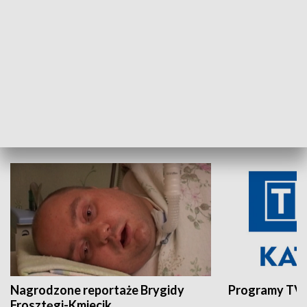
Aktualności sprzed lat
Z historią w tl
INNE
Nagrodzone reportaże Brygidy
Programy TVP
Frosztęgi-Kmiecik