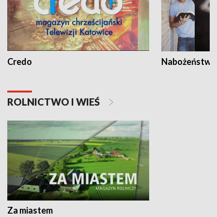
Credo
Nabożeństwa 
ROLNICTWO I WIEŚ
Za miastem