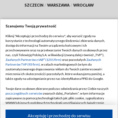
SZCZECIN
/
WARSZAWA
/
WROCŁAW
Szanujemy Twoją prywatność
Dołącz do nas:
Kliknij "Akceptuję i przechodzę do serwisu", aby wyrazić zgody na
korzystanie z technologii automatycznego śledzenia i zbierania danych,
TVP
dostęp do informacji na Twoim urządzeniu końcowym i ich
Abonament TVP
przechowywanie oraz na przetwarzanie Twoich danych osobowych przez
Regulamin TVP
nas, czyli Telewizję Polską S.A. w likwidacji (zwaną dalej również „TVP”),
Emisja w TVP
Polityka prywatności
Zaufanych Partnerów z IAB* (1201 firm)
oraz pozostałych
Zaufanych
Partnerów TVP (93 firm)
, w celach marketingowych (w tym do
Centrum informacji TVP
Moje zgody
zautomatyzowanego dopasowania reklam do Twoich zainteresowań i
mierzenia ich skuteczności) i pozostałych, które wskazujemy poniżej, a
Naziemna Telewizja Cyfrowa
Pomoc
także zgody na udostępnianie przez nas identyfikatora PPID do Google.
Sklep TVP
Biuro reklamy
Twoje dane osobowe zbierane podczas odwiedzania przez Ciebie naszych
Rada Programowa
Kontakt
poszczególnych serwisów
zwanych dalej „Portalem”, w tym informacje
zapisywane za pomocą technologii takich jak: pliki cookie, sygnalizatory
System NOS
WWW lub innych podobnych technologii umożliwiających świadczenie
dopasowanych i bezpiecznych usług, personalizację treści oraz reklam,
Informacje o nadawcy
Kanały
udostępnianie funkcji mediów społecznościowych oraz analizowanie
Akceptuję i przechodzę do serwisu
ruchu w Internecie.
Program dla prasy