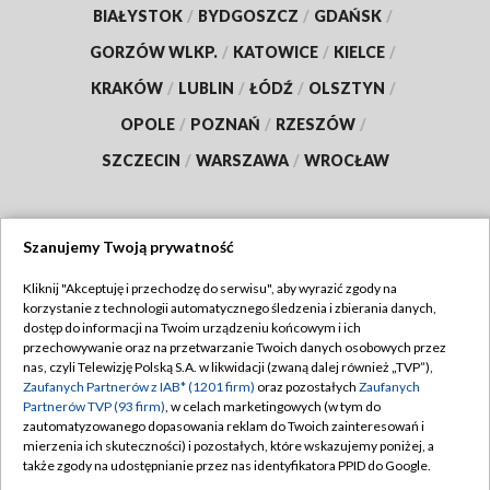
BIAŁYSTOK
/
BYDGOSZCZ
/
GDAŃSK
/
GORZÓW WLKP.
/
KATOWICE
/
KIELCE
/
KRAKÓW
/
LUBLIN
/
ŁÓDŹ
/
OLSZTYN
/
OPOLE
/
POZNAŃ
/
RZESZÓW
/
SZCZECIN
/
WARSZAWA
/
WROCŁAW
Szanujemy Twoją prywatność
Dołącz do nas:
Kliknij "Akceptuję i przechodzę do serwisu", aby wyrazić zgody na
korzystanie z technologii automatycznego śledzenia i zbierania danych,
TVP
dostęp do informacji na Twoim urządzeniu końcowym i ich
Abonament TVP
przechowywanie oraz na przetwarzanie Twoich danych osobowych przez
Regulamin TVP
nas, czyli Telewizję Polską S.A. w likwidacji (zwaną dalej również „TVP”),
Emisja w TVP
Polityka prywatności
Zaufanych Partnerów z IAB* (1201 firm)
oraz pozostałych
Zaufanych
Partnerów TVP (93 firm)
, w celach marketingowych (w tym do
Centrum informacji TVP
Moje zgody
zautomatyzowanego dopasowania reklam do Twoich zainteresowań i
mierzenia ich skuteczności) i pozostałych, które wskazujemy poniżej, a
Naziemna Telewizja Cyfrowa
Pomoc
także zgody na udostępnianie przez nas identyfikatora PPID do Google.
Sklep TVP