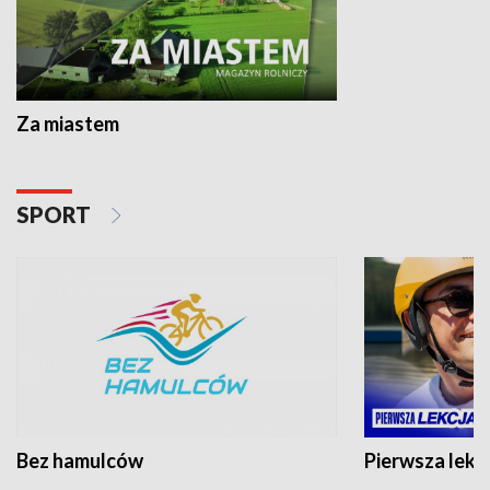
Za miastem
SPORT
Bez hamulców
Pierwsza lekc