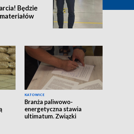
arcia! Będzie
i materiałów
KATOWICE
Branża paliwowo-
ą
energetyczna stawia
ultimatum. Związki
zawodowe apelują do
premiera