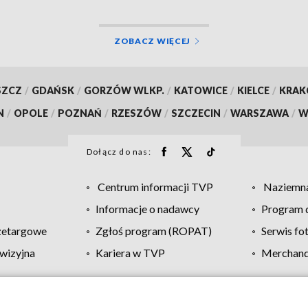
ZOBACZ WIĘCEJ
SZCZ
/
GDAŃSK
/
GORZÓW WLKP.
/
KATOWICE
/
KIELCE
/
KRA
N
/
OPOLE
/
POZNAŃ
/
RZESZÓW
/
SZCZECIN
/
WARSZAWA
/
W
Dołącz do nas:
Centrum informacji TVP
Naziemna
Informacje o nadawcy
Program d
zetargowe
Zgłoś program (ROPAT)
Serwis fo
wizyjna
Kariera w TVP
Merchandi