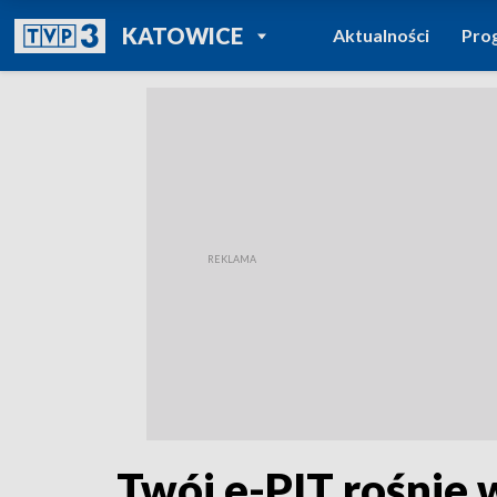
POWRÓT DO
KATOWICE
Aktualności
Pro
TVP REGIONY
Twój e-PIT rośnie w