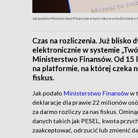
Jak podało Ministerstwo Finansów w tym roku w usłudze twój e-P
Czas na rozliczenia. Już blisko
elektronicznie w systemie „Twó
Ministerstwo Finansów. Od 15 
na platformie, na której czeka
fiskus.
Jak podało
Ministerstwo Finansów
w t
deklaracje dla prawie 22 milionów osó
za darmo rozliczy za nas fiskus. Ominą
danych takich jak PESEL, kwota przyc
zaakceptować, odrzucić lub zmienić da