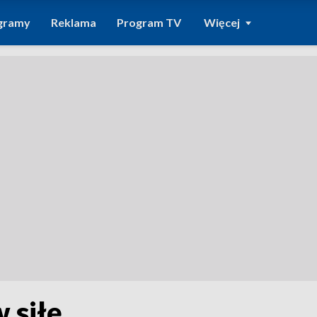
gramy
Reklama
Program TV
Więcej
 siłę