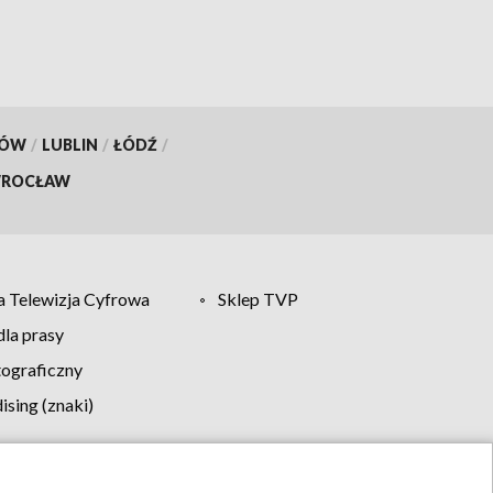
KÓW
/
LUBLIN
/
ŁÓDŹ
/
ROCŁAW
 Telewizja Cyfrowa
Sklep TVP
la prasy
tograficzny
sing (znaki)