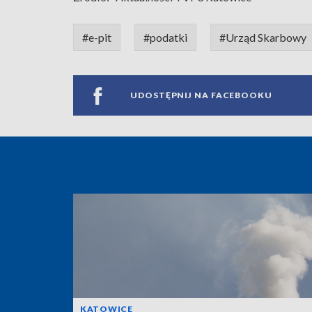
#e-pit
#podatki
#Urząd Skarbowy
UDOSTĘPNIJ NA FACEBOOKU
KATOWICE