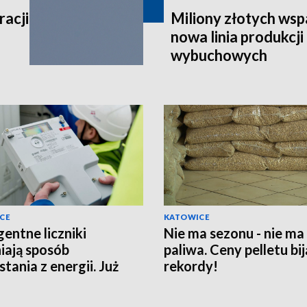
acji
Miliony złotych wsp
nowa linia produkcj
wybuchowych
CE
KATOWICE
gentne liczniki
Nie ma sezonu - nie ma
iają sposób
paliwa. Ceny pelletu bij
tania z energii. Już
rekordy!
 3 mln instalacji