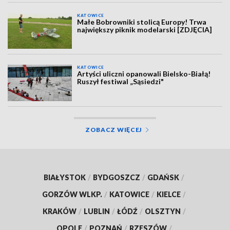
KATOWICE
Małe Bobrowniki stolicą Europy! Trwa
największy piknik modelarski [ZDJĘCIA]
KATOWICE
Artyści uliczni opanowali Bielsko-Białą!
Ruszył festiwal „Sąsiedzi"
ZOBACZ WIĘCEJ
BIAŁYSTOK
/
BYDGOSZCZ
/
GDAŃSK
/
GORZÓW WLKP.
/
KATOWICE
/
KIELCE
/
KRAKÓW
/
LUBLIN
/
ŁÓDŹ
/
OLSZTYN
/
OPOLE
/
POZNAŃ
/
RZESZÓW
/