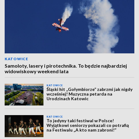
KATOWICE
Samoloty, lasery i pirotechnika. To będzie najbardziej
widowiskowy weekend lata
KATOWICE
Śląski hit „Gołymbiorze” zabrzmi jak nigdy
wcześniej! Muzyczna petarda na
Urodzinach Katowic
KATOWICE
To jedyny taki festiwal w Polsce!
Wyjątkowi seniorzy pokazali co potrafią
na Festiwalu „A kto nam zabroni!”