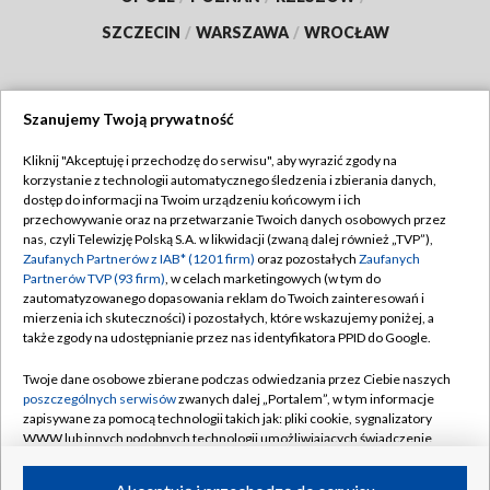
SZCZECIN
/
WARSZAWA
/
WROCŁAW
Szanujemy Twoją prywatność
Dołącz do nas:
Kliknij "Akceptuję i przechodzę do serwisu", aby wyrazić zgody na
korzystanie z technologii automatycznego śledzenia i zbierania danych,
TVP
dostęp do informacji na Twoim urządzeniu końcowym i ich
Abonament TVP
przechowywanie oraz na przetwarzanie Twoich danych osobowych przez
Regulamin TVP
nas, czyli Telewizję Polską S.A. w likwidacji (zwaną dalej również „TVP”),
Emisja w TVP
Polityka prywatności
Zaufanych Partnerów z IAB* (1201 firm)
oraz pozostałych
Zaufanych
Partnerów TVP (93 firm)
, w celach marketingowych (w tym do
Centrum informacji TVP
Moje zgody
zautomatyzowanego dopasowania reklam do Twoich zainteresowań i
mierzenia ich skuteczności) i pozostałych, które wskazujemy poniżej, a
Naziemna Telewizja Cyfrowa
Pomoc
także zgody na udostępnianie przez nas identyfikatora PPID do Google.
Sklep TVP
Biuro reklamy
Twoje dane osobowe zbierane podczas odwiedzania przez Ciebie naszych
Rada Programowa
Kontakt
poszczególnych serwisów
zwanych dalej „Portalem”, w tym informacje
zapisywane za pomocą technologii takich jak: pliki cookie, sygnalizatory
System NOS
WWW lub innych podobnych technologii umożliwiających świadczenie
dopasowanych i bezpiecznych usług, personalizację treści oraz reklam,
Informacje o nadawcy
Kanały
udostępnianie funkcji mediów społecznościowych oraz analizowanie