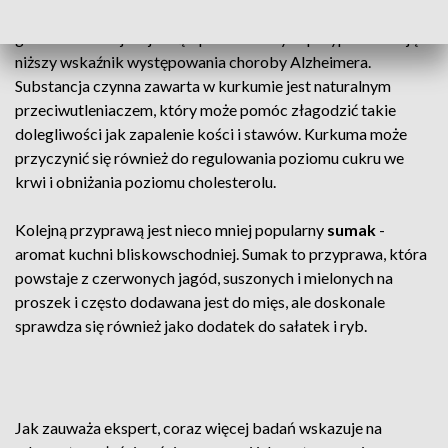
Wskazuje się, że to właśnie za jej sprawą seniorzy w Indiach -
gdzie kurkuma jest jedną z podstawowych przypraw - mają
niższy wskaźnik występowania choroby Alzheimera.
Substancja czynna zawarta w kurkumie jest naturalnym
przeciwutleniaczem, który może pomóc złagodzić takie
dolegliwości jak zapalenie kości i stawów. Kurkuma może
przyczynić się również do regulowania poziomu cukru we
krwi i obniżania poziomu cholesterolu.
Kolejną przyprawą jest nieco mniej popularny
sumak
-
aromat kuchni bliskowschodniej. Sumak to przyprawa, która
powstaje z czerwonych jagód, suszonych i mielonych na
proszek i często dodawana jest do mięs, ale doskonale
sprawdza się również jako dodatek do sałatek i ryb.
Jak zauważa ekspert, coraz więcej badań wskazuje na