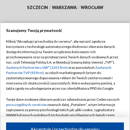
SZCZECIN
/
WARSZAWA
/
WROCŁAW
Szanujemy Twoją prywatność
Dołącz do nas:
Kliknij "Akceptuję i przechodzę do serwisu", aby wyrazić zgody na
korzystanie z technologii automatycznego śledzenia i zbierania danych,
TVP
dostęp do informacji na Twoim urządzeniu końcowym i ich
Abonament TVP
przechowywanie oraz na przetwarzanie Twoich danych osobowych przez
Regulamin TVP
nas, czyli Telewizję Polską S.A. w likwidacji (zwaną dalej również „TVP”),
Emisja w TVP
Polityka prywatności
Zaufanych Partnerów z IAB* (1201 firm)
oraz pozostałych
Zaufanych
Partnerów TVP (93 firm)
, w celach marketingowych (w tym do
Centrum informacji TVP
Moje zgody
zautomatyzowanego dopasowania reklam do Twoich zainteresowań i
mierzenia ich skuteczności) i pozostałych, które wskazujemy poniżej, a
Naziemna Telewizja Cyfrowa
Pomoc
także zgody na udostępnianie przez nas identyfikatora PPID do Google.
Sklep TVP
Biuro reklamy
Twoje dane osobowe zbierane podczas odwiedzania przez Ciebie naszych
Rada Programowa
Kontakt
poszczególnych serwisów
zwanych dalej „Portalem”, w tym informacje
zapisywane za pomocą technologii takich jak: pliki cookie, sygnalizatory
System NOS
WWW lub innych podobnych technologii umożliwiających świadczenie
dopasowanych i bezpiecznych usług, personalizację treści oraz reklam,
Informacje o nadawcy
Kanały
udostępnianie funkcji mediów społecznościowych oraz analizowanie
Akceptuję i przechodzę do serwisu