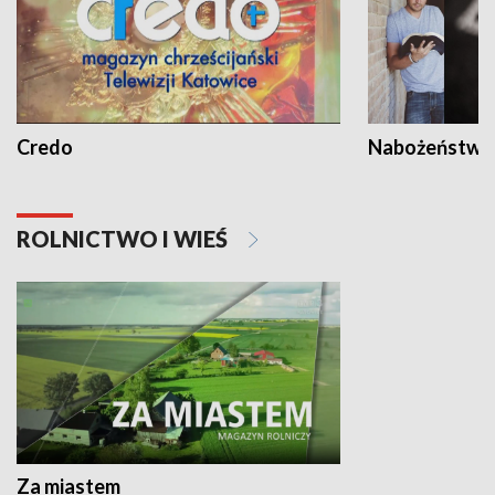
Credo
Nabożeństwa 
ROLNICTWO I WIEŚ
Za miastem