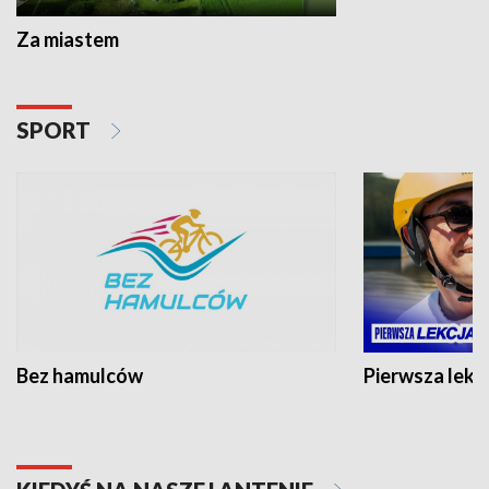
Za miastem
SPORT
Bez hamulców
Pierwsza lekc