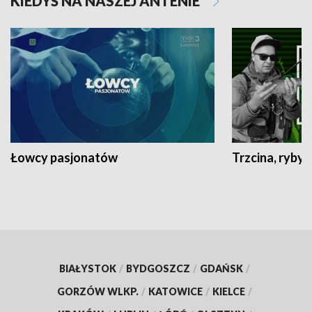
KIEDYŚ NA NASZEJ ANTENIE
Łowcy pasjonatów
Trzcina, ryby 
BIAŁYSTOK
/
BYDGOSZCZ
/
GDAŃSK
/
GORZÓW WLKP.
/
KATOWICE
/
KIELCE
/