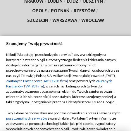
KRAKÓW
/
LUBLIN
/
ŁÓDŹ
/
OLSZTYN
/
OPOLE
/
POZNAŃ
/
RZESZÓW
/
SZCZECIN
/
WARSZAWA
/
WROCŁAW
Szanujemy Twoją prywatność
Dołącz do nas:
Kliknij "Akceptuję i przechodzę do serwisu", aby wyrazić zgody na
korzystanie z technologii automatycznego śledzenia i zbierania danych,
TVP
dostęp do informacji na Twoim urządzeniu końcowym i ich
Abonament TVP
przechowywanie oraz na przetwarzanie Twoich danych osobowych przez
Regulamin TVP
nas, czyli Telewizję Polską S.A. w likwidacji (zwaną dalej również „TVP”),
Emisja w TVP
Polityka prywatności
Zaufanych Partnerów z IAB* (1201 firm)
oraz pozostałych
Zaufanych
Partnerów TVP (93 firm)
, w celach marketingowych (w tym do
Centrum informacji TVP
Moje zgody
zautomatyzowanego dopasowania reklam do Twoich zainteresowań i
mierzenia ich skuteczności) i pozostałych, które wskazujemy poniżej, a
Naziemna Telewizja Cyfrowa
Pomoc
także zgody na udostępnianie przez nas identyfikatora PPID do Google.
Sklep TVP
Biuro reklamy
Twoje dane osobowe zbierane podczas odwiedzania przez Ciebie naszych
Rada Programowa
Kontakt
poszczególnych serwisów
zwanych dalej „Portalem”, w tym informacje
zapisywane za pomocą technologii takich jak: pliki cookie, sygnalizatory
System NOS
WWW lub innych podobnych technologii umożliwiających świadczenie