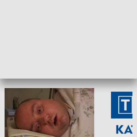
Aktualności sprzed lat
Z historią w tl
INNE