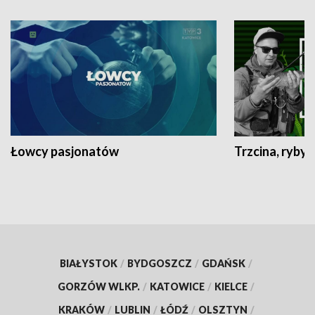
Łowcy pasjonatów
Trzcina, ryby 
BIAŁYSTOK
/
BYDGOSZCZ
/
GDAŃSK
/
GORZÓW WLKP.
/
KATOWICE
/
KIELCE
/
KRAKÓW
/
LUBLIN
/
ŁÓDŹ
/
OLSZTYN
/