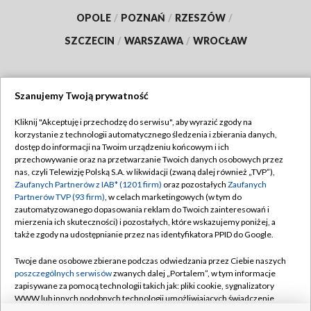
OPOLE
/
POZNAŃ
/
RZESZÓW
/
SZCZECIN
/
WARSZAWA
/
WROCŁAW
Szanujemy Twoją prywatność
Dołącz do nas:
Kliknij "Akceptuję i przechodzę do serwisu", aby wyrazić zgody na
korzystanie z technologii automatycznego śledzenia i zbierania danych,
TVP
dostęp do informacji na Twoim urządzeniu końcowym i ich
Abonament TVP
przechowywanie oraz na przetwarzanie Twoich danych osobowych przez
Regulamin TVP
nas, czyli Telewizję Polską S.A. w likwidacji (zwaną dalej również „TVP”),
Emisja w TVP
Polityka prywatności
Zaufanych Partnerów z IAB* (1201 firm)
oraz pozostałych
Zaufanych
Partnerów TVP (93 firm)
, w celach marketingowych (w tym do
Centrum informacji TVP
Moje zgody
zautomatyzowanego dopasowania reklam do Twoich zainteresowań i
mierzenia ich skuteczności) i pozostałych, które wskazujemy poniżej, a
Naziemna Telewizja Cyfrowa
Pomoc
także zgody na udostępnianie przez nas identyfikatora PPID do Google.
Sklep TVP
Biuro reklamy
Twoje dane osobowe zbierane podczas odwiedzania przez Ciebie naszych
Rada Programowa
Kontakt
poszczególnych serwisów
zwanych dalej „Portalem”, w tym informacje
zapisywane za pomocą technologii takich jak: pliki cookie, sygnalizatory
System NOS
WWW lub innych podobnych technologii umożliwiających świadczenie
dopasowanych i bezpiecznych usług, personalizację treści oraz reklam,