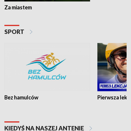
Za miastem
SPORT
Bez hamulców
Pierwsza lekc
KIEDYŚ NA NASZEJ ANTENIE