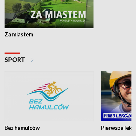
Za miastem
SPORT
Bez hamulców
Pierwsza lekc