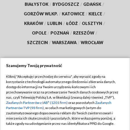
BIAŁYSTOK
/
BYDGOSZCZ
/
GDAŃSK
/
GORZÓW WLKP.
/
KATOWICE
/
KIELCE
/
KRAKÓW
/
LUBLIN
/
ŁÓDŹ
/
OLSZTYN
/
OPOLE
/
POZNAŃ
/
RZESZÓW
/
SZCZECIN
/
WARSZAWA
/
WROCŁAW
Szanujemy Twoją prywatność
Dołącz do nas:
Kliknij "Akceptuję i przechodzę do serwisu", aby wyrazić zgody na
korzystanie z technologii automatycznego śledzenia i zbierania danych,
TVP
dostęp do informacji na Twoim urządzeniu końcowym i ich
Abonament TVP
przechowywanie oraz na przetwarzanie Twoich danych osobowych przez
Regulamin TVP
nas, czyli Telewizję Polską S.A. w likwidacji (zwaną dalej również „TVP”),
Emisja w TVP
Polityka prywatności
Zaufanych Partnerów z IAB* (1201 firm)
oraz pozostałych
Zaufanych
Partnerów TVP (93 firm)
, w celach marketingowych (w tym do
Centrum informacji TVP
Moje zgody
zautomatyzowanego dopasowania reklam do Twoich zainteresowań i
mierzenia ich skuteczności) i pozostałych, które wskazujemy poniżej, a
Naziemna Telewizja Cyfrowa
Pomoc
także zgody na udostępnianie przez nas identyfikatora PPID do Google.
Sklep TVP