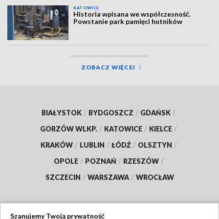
KATOWICE
Historia wpisana we współczesność.
Powstanie park pamięci hutników
ZOBACZ WIĘCEJ
BIAŁYSTOK
/
BYDGOSZCZ
/
GDAŃSK
/
GORZÓW WLKP.
/
KATOWICE
/
KIELCE
/
KRAKÓW
/
LUBLIN
/
ŁÓDŹ
/
OLSZTYN
/
OPOLE
/
POZNAŃ
/
RZESZÓW
/
SZCZECIN
/
WARSZAWA
/
WROCŁAW
Szanujemy Twoją prywatność