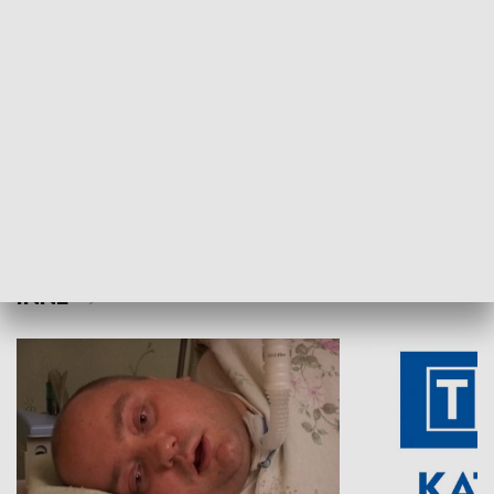
Aktualności sprzed lat
Z historią w tl
INNE