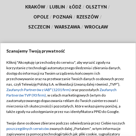
KRAKÓW
/
LUBLIN
/
ŁÓDŹ
/
OLSZTYN
/
OPOLE
/
POZNAŃ
/
RZESZÓW
/
SZCZECIN
/
WARSZAWA
/
WROCŁAW
Szanujemy Twoją prywatność
Dołącz do nas:
Kliknij "Akceptuję i przechodzę do serwisu", aby wyrazić zgody na
korzystanie z technologii automatycznego śledzenia i zbierania danych,
TVP
dostęp do informacji na Twoim urządzeniu końcowym i ich
Abonament TVP
przechowywanie oraz na przetwarzanie Twoich danych osobowych przez
Regulamin TVP
nas, czyli Telewizję Polską S.A. w likwidacji (zwaną dalej również „TVP”),
Emisja w TVP
Polityka prywatności
Zaufanych Partnerów z IAB* (1201 firm)
oraz pozostałych
Zaufanych
Partnerów TVP (93 firm)
, w celach marketingowych (w tym do
Centrum informacji TVP
Moje zgody
zautomatyzowanego dopasowania reklam do Twoich zainteresowań i
mierzenia ich skuteczności) i pozostałych, które wskazujemy poniżej, a
Naziemna Telewizja Cyfrowa
Pomoc
także zgody na udostępnianie przez nas identyfikatora PPID do Google.
Sklep TVP
Biuro reklamy
Twoje dane osobowe zbierane podczas odwiedzania przez Ciebie naszych
Rada Programowa
Kontakt
poszczególnych serwisów
zwanych dalej „Portalem”, w tym informacje
zapisywane za pomocą technologii takich jak: pliki cookie, sygnalizatory