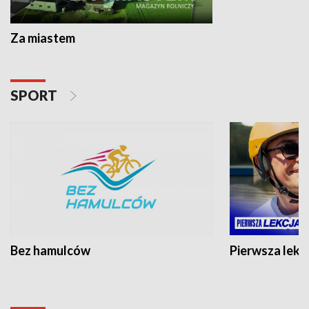
Za miastem
SPORT
Bez hamulców
Pierwsza lekc