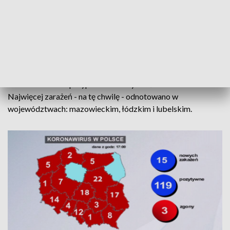
hospitalizowanych, 532 osoby są objęte kwarantanną, a
ponad 2900 jest pod nadzorem służb sanitarnych. Z
najnowszych informacji wynika także, że badania na
obecność koronawirusa u 4 osób z Rudy Śląskiej są ujemne.
Według najnowszych danych Ministerstwa Zdrowia w sumie
odnotowano 119 przypadków - w tym 3 śmiertelne.
Najwięcej zarażeń - na tę chwilę - odnotowano w
województwach: mazowieckim, łódzkim i lubelskim.