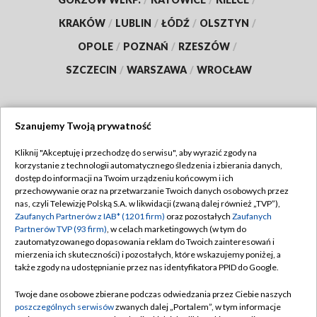
KRAKÓW
/
LUBLIN
/
ŁÓDŹ
/
OLSZTYN
/
OPOLE
/
POZNAŃ
/
RZESZÓW
/
SZCZECIN
/
WARSZAWA
/
WROCŁAW
Szanujemy Twoją prywatność
Dołącz do nas:
Kliknij "Akceptuję i przechodzę do serwisu", aby wyrazić zgody na
korzystanie z technologii automatycznego śledzenia i zbierania danych,
TVP
dostęp do informacji na Twoim urządzeniu końcowym i ich
Abonament TVP
przechowywanie oraz na przetwarzanie Twoich danych osobowych przez
Regulamin TVP
nas, czyli Telewizję Polską S.A. w likwidacji (zwaną dalej również „TVP”),
Emisja w TVP
Polityka prywatności
Zaufanych Partnerów z IAB* (1201 firm)
oraz pozostałych
Zaufanych
Partnerów TVP (93 firm)
, w celach marketingowych (w tym do
Centrum informacji TVP
Moje zgody
zautomatyzowanego dopasowania reklam do Twoich zainteresowań i
mierzenia ich skuteczności) i pozostałych, które wskazujemy poniżej, a
Naziemna Telewizja Cyfrowa
Pomoc
także zgody na udostępnianie przez nas identyfikatora PPID do Google.
Sklep TVP
Biuro reklamy
Twoje dane osobowe zbierane podczas odwiedzania przez Ciebie naszych
Rada Programowa
Kontakt
poszczególnych serwisów
zwanych dalej „Portalem”, w tym informacje