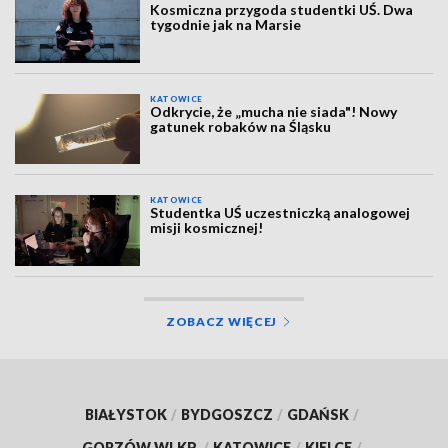
Kosmiczna przygoda studentki UŚ. Dwa
tygodnie jak na Marsie
KATOWICE
Odkrycie, że „mucha nie siada"! Nowy
gatunek robaków na Śląsku
KATOWICE
Studentka UŚ uczestniczką analogowej
misji kosmicznej!
ZOBACZ WIĘCEJ
BIAŁYSTOK
/
BYDGOSZCZ
/
GDAŃSK
/
GORZÓW WLKP.
/
KATOWICE
/
KIELCE
/