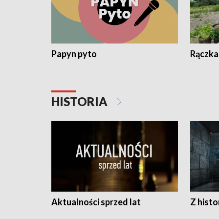
Papyn pyto
Rączka
HISTORIA
Aktualności sprzed lat
Z histo