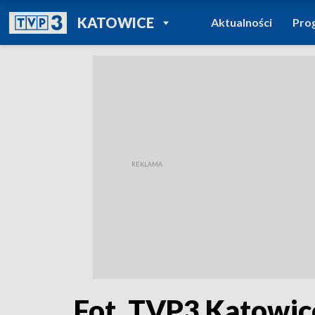
POWRÓT DO
KATOWICE
Aktualności
Pro
TVP REGIONY
Fot. TVP3 Katowic