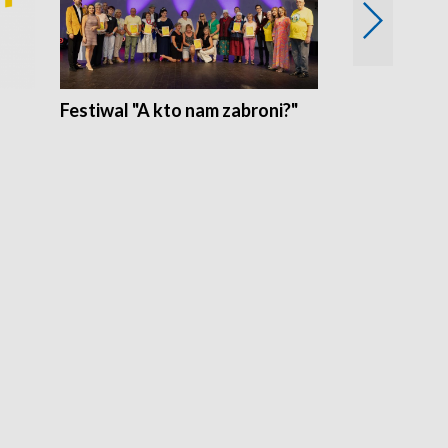
Festiwal "A kto nam zabroni?"
Mikrokosmo