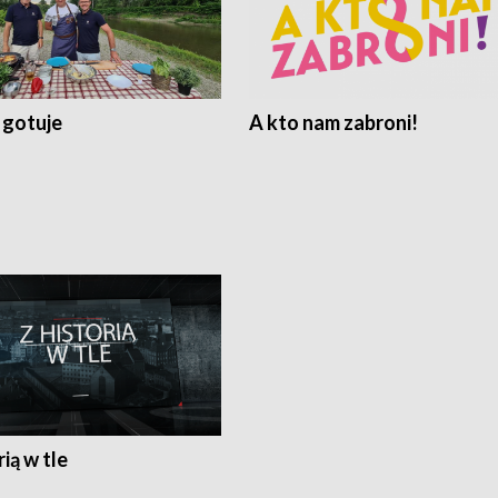
 gotuje
A kto nam zabroni!
rią w tle