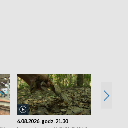
6.08.2026, godz. 21.30
6.08.2026, g