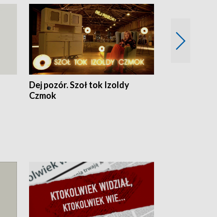
Dej pozór. Szoł tok Izoldy
Dzień z blisk
Czmok