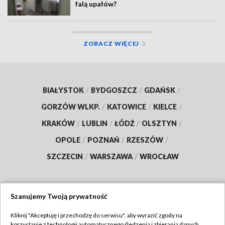
falą upałów?
ZOBACZ WIĘCEJ
BIAŁYSTOK
/
BYDGOSZCZ
/
GDAŃSK
/
GORZÓW WLKP.
/
KATOWICE
/
KIELCE
/
KRAKÓW
/
LUBLIN
/
ŁÓDŹ
/
OLSZTYN
/
OPOLE
/
POZNAŃ
/
RZESZÓW
/
SZCZECIN
/
WARSZAWA
/
WROCŁAW
Szanujemy Twoją prywatność
Dołącz do nas:
Kliknij "Akceptuję i przechodzę do serwisu", aby wyrazić zgody na
korzystanie z technologii automatycznego śledzenia i zbierania danych,