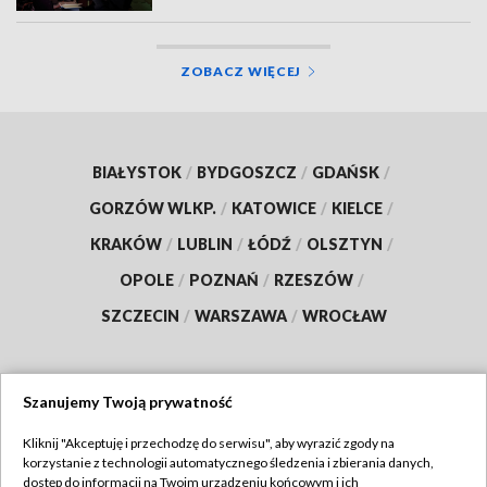
ZOBACZ WIĘCEJ
BIAŁYSTOK
/
BYDGOSZCZ
/
GDAŃSK
/
GORZÓW WLKP.
/
KATOWICE
/
KIELCE
/
KRAKÓW
/
LUBLIN
/
ŁÓDŹ
/
OLSZTYN
/
OPOLE
/
POZNAŃ
/
RZESZÓW
/
SZCZECIN
/
WARSZAWA
/
WROCŁAW
Szanujemy Twoją prywatność
Dołącz do nas:
Kliknij "Akceptuję i przechodzę do serwisu", aby wyrazić zgody na
korzystanie z technologii automatycznego śledzenia i zbierania danych,
TVP
dostęp do informacji na Twoim urządzeniu końcowym i ich