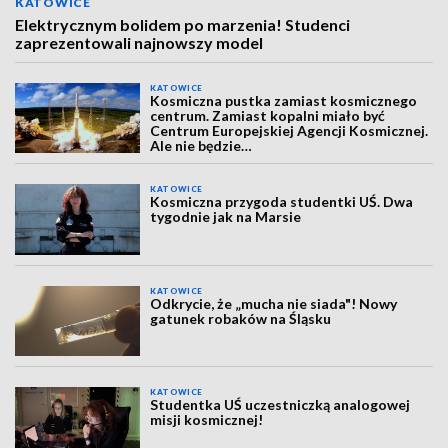
KATOWICE
Elektrycznym bolidem po marzenia! Studenci
zaprezentowali najnowszy model
KATOWICE
Kosmiczna pustka zamiast kosmicznego
centrum. Zamiast kopalni miało być
Centrum Europejskiej Agencji Kosmicznej.
Ale nie będzie…
KATOWICE
Kosmiczna przygoda studentki UŚ. Dwa
tygodnie jak na Marsie
KATOWICE
Odkrycie, że „mucha nie siada"! Nowy
gatunek robaków na Śląsku
KATOWICE
Studentka UŚ uczestniczką analogowej
misji kosmicznej!